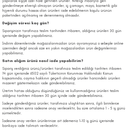
yapılarak kişiye özel hale getirilen ürünler. Niteliği itibarıyla geri
gönderilmeye elverişli olmayan ürünler, iç çamaşırı, mayo, kozmetik gibi
hijyenik durumu hassas olan ürünleri iade edebilmenin koşulu ürünün
paketinden açılmamış ve denenmemiş olmasıdır.
Değişim süresi kaç gün?
Siparişinizin tarafınıza teslim tarihinden itibaren, aldığınız ürünleri 30 gün
içerisinde değişim yapabilirsiniz.
İndirim dönemlerinde mağazalarımızdan ürün ayıramıyoruz o sebeple online
üzerinden değil ancak size en yakın mağazalardan ürün değişimlerinizi
yapabilirsiniz.
Satın alığım ürünü nasıl iade yapabilirim?
Sipariş verdiğiniz ürünü/ürünleri tarafınıza teslim edildiği tarihten itibaren
14 gün içerisinde 6502 sayılı Tüketicinin Korunması Hakkındaki Kanun
kapsamında, cayma hakkının geçerli olmadığı ürünler haricindeki ürünleri
mazeret göstermeksizin iade gönderebilirsiniz.
Üretim hatası olduğunu düşündüğünüz ve kullanmadığınız ürünleri teslim
aldığınız tarihten itibaren 30 gün içinde iade gönderebilirsiniz.
İadeye gönderdiğiniz ürünler, tarafımıza ulaştıktan sonra, ilgili birimlerce
incelendikten sonra iadesine onay verilecektir, bu süre ortalama 1 - 5 iş günü
sürmektedir.
İadesine onay verilen ürünlerinize ait ödemeniz 1-10 iş günü içerisinde
bankaya iade talimatı verilecektir.