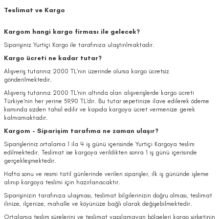
Teslimat ve Kargo
Kargom hangi kargo firması ile gelecek?
Siparişiniz Yurtiçi Kargo ile tarafınıza ulaştırılmaktadır.
Kargo ücreti ne kadar tutar?
Alışveriş tutarınız 2000 TL’nin üzerinde olursa kargo ücretsiz
gönderilmektedir.
Alışveriş tutarınız 2000 TL'nin altında olan alışverişlerde kargo ücreti
Türkiye'nin her yerine 59,90 TL’dir. Bu tutar sepetinize ilave edilerek ödeme
kısmında sizden tahsil edilir ve kapıda kargoya ücret vermenize gerek
kalmamaktadır.
Kargom - Siparişim tarafıma ne zaman ulaşır?
Siparişleriniz ortalama 1 ila 4 iş günü içerisinde Yurtiçi Kargoya teslim
edilmektedir. Teslimat ise kargoya verildikten sonra 1 iş günü içerisinde
gerçekleşmektedir.
Hafta sonu ve resmi tatil günlerinde verilen siparişler, ilk iş gününde işleme
alınıp kargoya teslimi için hazırlanacaktır.
Siparişinizin tarafınıza ulaşması, teslimat bilgilerinizin doğru olması, teslimat
ilinize, ilçenize, mahalle ve köyünüze bağlı olarak değişebilmektedir.
Ortalama teslim sürelerini ve teslimat yapılamayan bölgeleri kargo şirketinin