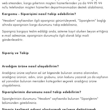
web sitesinden, kargo şirketinin müşteri hizmetlerinden ya da 444 95 44
no'lu telefondan müşteri hizmetleri departmanımızdan destek alabilirsiniz.
Kargomu - Siparişimi nasıl takip edebilirim?
"Hesabım" sayfasından ilgili siparişinizi görüntüleyerek, "Siparişlerim" başlığı
altında siparişinizin kargo durumunu takip edebilirsiniz.
Siparişiniz kargoya teslim edildiği anda, sisteme kayıt olurken beyan ettiğiniz
e-mail adresinize, siparişinizin durumuyla ilgili olarak bilgi maili
gönderilecektir.
Sipariş ve Takip
Aradığım ürüne nasıl ulaşabilirim?
Aradığınız ürüne sayfanın sol üst köşesinde bulunan arama alanından,
aradığınız ürünün; adını, ürün grubunu, ürün kodunu yazarak ya da sayfanın
sol yanından bulunan menüden kategorileri seçerek aradığınız ürüne
ulaşabilirsiniz.
Siparişlerimin durumunu nasıl takip edebilirim?
Siparişlerinizin durumunu "Hesabım" sayfasında bulunan "Siparişlerim''
bölümünden görebilirsiniz.
Sipariş teslimat adresi oluşturmak ve/veya değiştirmek