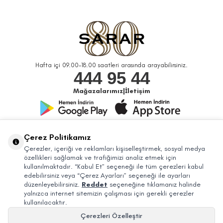
Hafta içi 09.00-18.00 saatleri arasında arayabilirsiniz.
444 95 44
Mağazalarımız
|
İletişim
Bizi Takip Edin
Çerez Politikamız
Çerezler, içeriği ve reklamları kişiselleştirmek, sosyal medya
özellikleri sağlamak ve trafiğimizi analiz etmek için
kullanılmaktadır. “Kabul Et” seçeneği ile tüm çerezleri kabul
edebilirsiniz veya “Çerez Ayarları” seçeneği ile ayarları
düzenleyebilirsiniz.
Reddet
seçeneğine tıklamanız halinde
yalnızca internet sitemizin çalışması için gerekli çerezler
kullanılacaktır.
Çerezleri Özelleştir
© 2026 Sarar Büyük Mağazacılık Tic. A.Ş. Bütün Hakları Saklıdır.