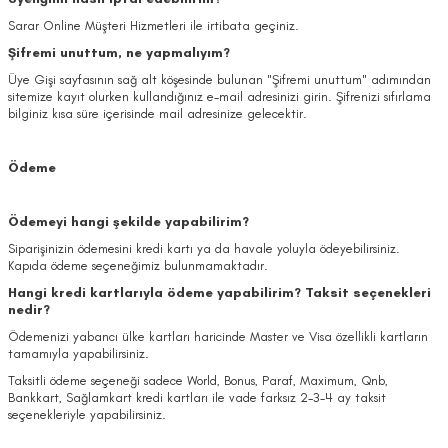
Sarar Online Müşteri Hizmetleri ile irtibata geçiniz.
Şifremi unuttum, ne yapmalıyım?
Üye Gişi sayfasının sağ alt köşesinde bulunan "Şifremi unuttum" adımından
sitemize kayıt olurken kullandığınız e-mail adresinizi girin. Şifrenizi sıfırlama
bilginiz kısa süre içerisinde mail adresinize gelecektir.
Ödeme
Ödemeyi hangi şekilde yapabilirim?
Siparişinizin ödemesini kredi kartı ya da havale yoluyla ödeyebilirsiniz.
Kapıda ödeme seçeneğimiz bulunmamaktadır.
Hangi kredi kartlarıyla ödeme yapabilirim? Taksit seçenekleri
nedir?
Ödemenizi yabancı ülke kartları haricinde Master ve Visa özellikli kartların
tamamıyla yapabilirsiniz.
Taksitli ödeme seçeneği sadece World, Bonus, Paraf, Maximum, Qnb,
Bankkart, Sağlamkart kredi kartları ile vade farksız 2-3-4 ay taksit
seçenekleriyle yapabilirsiniz.