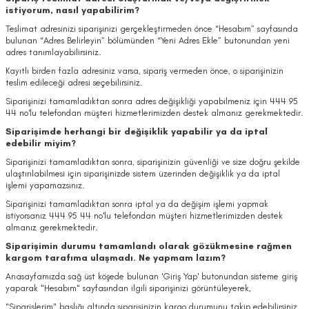
istiyorum, nasıl yapabilirim?
Teslimat adresinizi siparişinizi gerçekleştirmeden önce “Hesabım” sayfasında
bulunan “Adres Belirleyin” bölümünden “Yeni Adres Ekle” butonundan yeni
adres tanımlayabilirsiniz.
Kayıtlı birden fazla adresiniz varsa, sipariş vermeden önce, o siparişinizin
teslim edileceği adresi seçebilirsiniz.
Siparişinizi tamamladıktan sonra adres değişikliği yapabilmeniz için 444 95
44 no'lu telefondan müşteri hizmetlerimizden destek almanız gerekmektedir.
Siparişimde herhangi bir değişiklik yapabilir ya da iptal
edebilir miyim?
Siparişinizi tamamladıktan sonra, siparişinizin güvenliği ve size doğru şekilde
ulaştırılabilmesi için siparişinizde sistem üzerinden değişiklik ya da iptal
işlemi yapamazsınız.
Siparişinizi tamamladıktan sonra iptal ya da değişim işlemi yapmak
istiyorsanız 444 95 44 no'lu telefondan müşteri hizmetlerimizden destek
almanız gerekmektedir.
Siparişimin durumu tamamlandı olarak gözükmesine rağmen
kargom tarafıma ulaşmadı. Ne yapmam lazım?
Anasayfamızda sağ üst köşede bulunan 'Giriş Yap' butonundan sisteme giriş
yaparak "Hesabım" sayfasından ilgili siparişinizi görüntüleyerek,
"Siparişlerim" başlığı altında siparişinizin kargo durumunu takip edebilirsiniz.