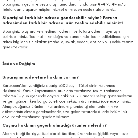
Siparişinizin gecikme veya ulaşmama durumunda bize 444 95 44 no'lu
telefondan ulaşarak müşteri hizmetlerimizden destek alabilirsiniz.
Siparişimi farklı bir adrese gönderebilir miyim? Fatura
adresimden farklı bir adrese ürün teslim edebilir misiniz?
Siparişinizi oluştururken teslimat adresini ve fatura adresini ayrı ayrı
belirtebilirsiniz. Teslimatınızın doğru ve zamanında teslim edilebilmesi için
adres bilgilerinizin eksiksiz (mahalle, sokak, cadde, apt no vb…) doldurmanız
gerekmektedir.
İade ve Değişim
Siparişimi iade etme hakkım var mı?
Sarar.com’dan verdiğiniz siparişi 6502 sayılı Tüketicinin Korunması
Hakkındaki Kanun kapsamında, ürünlerin tarafınıza teslim tarihinden
itibaren 14 gün içerisinde cayma hakkınızı kullanarak sebep göstermeksizin
ve geri gönderirken kargo ücreti ödemeksizin ürünlerinizi iade edebilirsiniz.
Almış olduğunuz ürünlerin kullanılmamış, ambalaj elemanlarının ve
etiketlerinin olması gerekmektedir, size gelen faturadaki iade bölümünü
doldurarak tarafımıza gönderebilirsiniz.
Cayma hakkının geçerli olmadığı ürünler nelerdir?
Alıcının isteği ile kişiye özel olarak üretilen, üzerinde değişiklik veya ilave