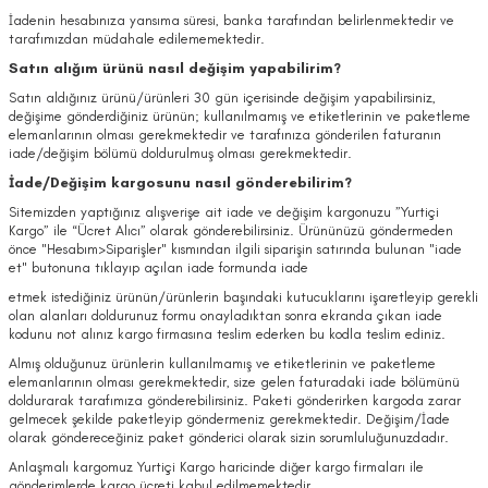
İadenin hesabınıza yansıma süresi, banka tarafından belirlenmektedir ve
tarafımızdan müdahale edilememektedir.
Satın alığım ürünü nasıl değişim yapabilirim?
Satın aldığınız ürünü/ürünleri 30 gün içerisinde değişim yapabilirsiniz,
değişime gönderdiğiniz ürünün; kullanılmamış ve etiketlerinin ve paketleme
elemanlarının olması gerekmektedir ve tarafınıza gönderilen faturanın
iade/değişim bölümü doldurulmuş olması gerekmektedir.
İade/Değişim kargosunu nasıl gönderebilirim?
Sitemizden yaptığınız alışverişe ait iade ve değişim kargonuzu ”Yurtiçi
Kargo” ile “Ücret Alıcı” olarak gönderebilirsiniz. Ürününüzü göndermeden
önce "Hesabım>Siparişler" kısmından ilgili siparişin satırında bulunan "iade
et" butonuna tıklayıp açılan iade formunda iade
etmek istediğiniz ürünün/ürünlerin başındaki kutucuklarını işaretleyip gerekli
olan alanları doldurunuz formu onayladıktan sonra ekranda çıkan iade
kodunu not alınız kargo firmasına teslim ederken bu kodla teslim ediniz.
Almış olduğunuz ürünlerin kullanılmamış ve etiketlerinin ve paketleme
elemanlarının olması gerekmektedir, size gelen faturadaki iade bölümünü
doldurarak tarafımıza gönderebilirsiniz. Paketi gönderirken kargoda zarar
gelmecek şekilde paketleyip göndermeniz gerekmektedir. Değişim/İade
olarak göndereceğiniz paket gönderici olarak sizin sorumluluğunuzdadır.
Anlaşmalı kargomuz Yurtiçi Kargo haricinde diğer kargo firmaları ile
gönderimlerde kargo ücreti kabul edilmemektedir.