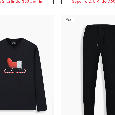
 2. Üründe %50 İndirim
Sepette 2. Üründe %50
Yeni
4
36
38
40
42
XS
S
M
L
XL