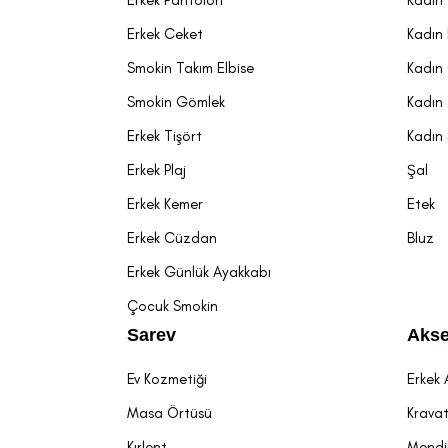
Erkek Ceket
Kadın
Smokin Takım Elbise
Kadın
Smokin Gömlek
Kadın 
Erkek Tişört
Kadın
Erkek Plaj
Şal
Erkek Kemer
Etek
Erkek Cüzdan
Bluz
Erkek Günlük Ayakkabı
Çocuk Smokin
Sarev
Akse
Ev Kozmetiği
Erkek 
Masa Örtüsü
Krava
Kırlent
Mendi