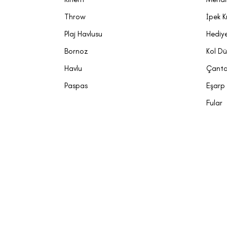
Throw
İpek K
Plaj Havlusu
Hediye
Bornoz
Kol D
Havlu
Çant
Paspas
Eşarp
Fular