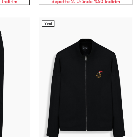
 İndirim
Sepette 2. Üründe %50 İndirim
Yeni
XS
S
M
L
XL