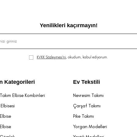
Yenilikleri kaçırmayın!
KVKK Sözleşmesi'ni
, okudum, kabul ediyorum.
n Kategorileri
Ev Tekstili
Takım Elbise Kombinleri
Nevresim Takımı
Elbisesi
Çarşaf Takımı
Elbise
Pike Takımı
Elbise
Yorgan Modelleri
 Gömlek
Yastık Modelleri