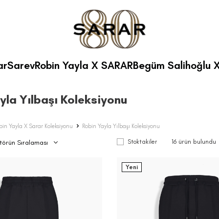
ar
Sarev
Robin Yayla X SARAR
Begüm Salihoğlu 
yla Yılbaşı Koleksiyonu
bin Yayla X Sarar Koleksiyonu
Robin Yayla Yılbaşı Koleksiyonu
16
ürün bulundu
Stoktakiler
Yeni