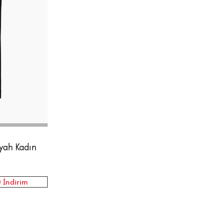
42
iyah Kadın
 İndirim