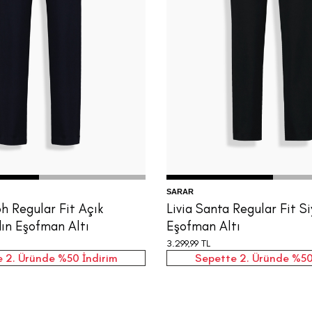
4
36
38
40
42
34
36
38
40
SARAR
ph Regular Fit Açık
Livia Santa Regular Fit S
dın Eşofman Altı
Eşofman Altı
3.299,99
TL
 2. Üründe %50 İndirim
Sepette 2. Üründe %50