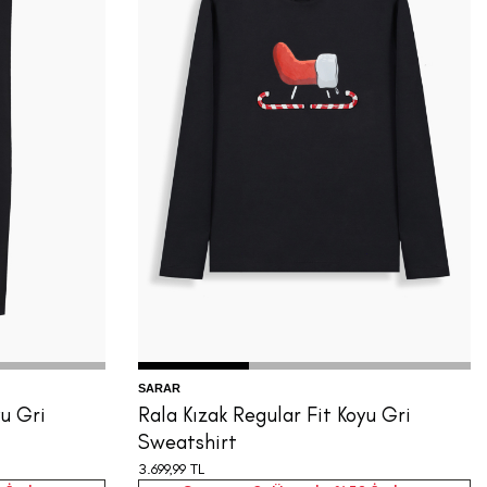
XS
S
M
L
XL
SARAR
yu Gri
Rala Kızak Regular Fit Koyu Gri
Sweatshirt
3.699,99
TL