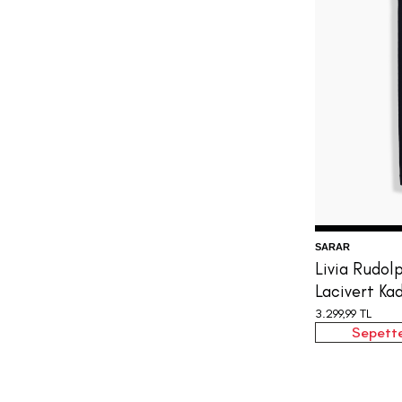
3
SARAR
Livia Rudol
Lacivert Ka
3.299,99
TL
Sepette