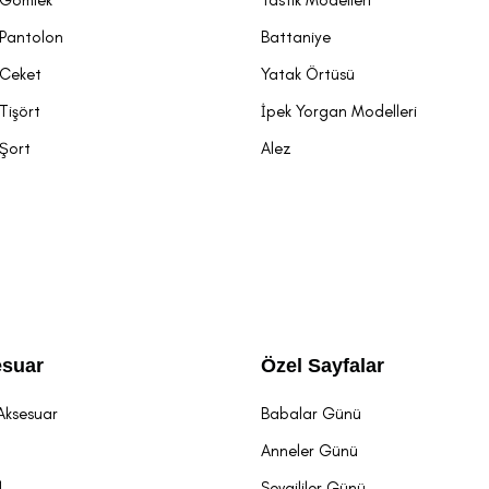
 Pantolon
Battaniye
 Ceket
Yatak Örtüsü
Tişört
İpek Yorgan Modelleri
 Şort
Alez
suar
Özel Sayfalar
Aksesuar
Babalar Günü
t
Anneler Günü
l
Sevgililer Günü