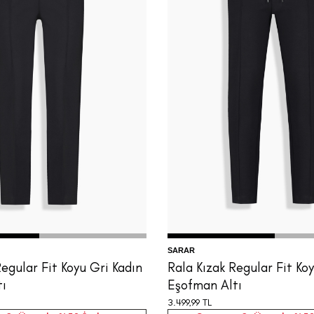
4
36
38
40
42
XS
S
M
L
XL
SARAR
Regular Fit Koyu Gri Kadın
Rala Kızak Regular Fit Ko
tı
Eşofman Altı
3.499,99
TL