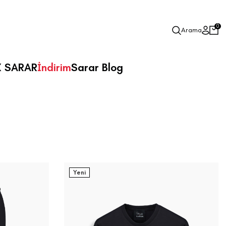
0
Arama
X SARAR
İndirim
Sarar Blog
Yeni