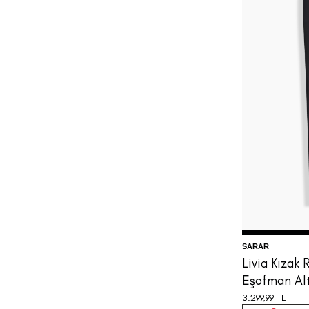
3
SARAR
Livia Kızak 
Eşofman Al
3.299,99
TL