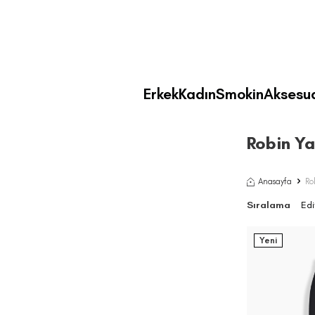
Erkek
Kadın
Smokin
Aksesu
Robin Ya
Anasayfa
Ro
Sıralama
Yeni