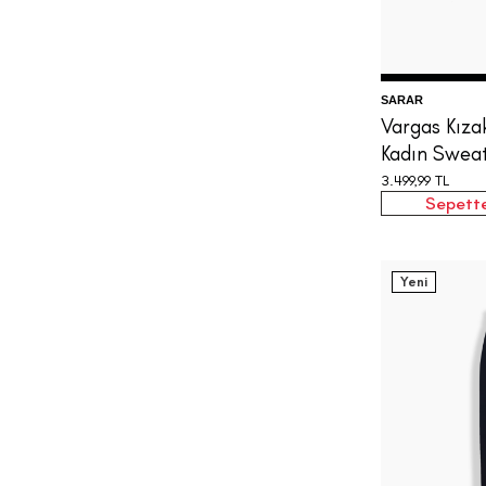
SARAR
Vargas Kıza
Kadın Sweat
3.499,99
TL
Sepette
Yeni