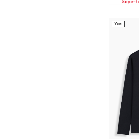
Sepette
Yeni
3