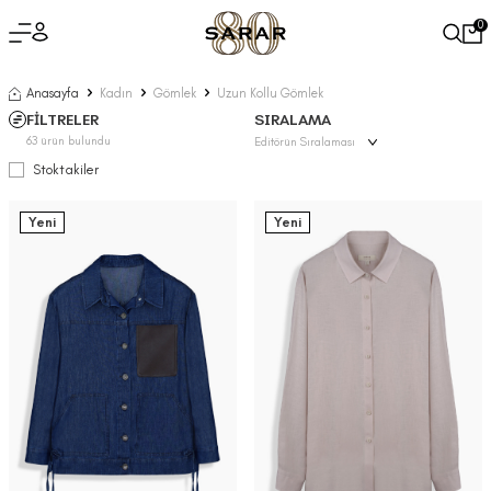
0
Anasayfa
Kadın
Gömlek
Uzun Kollu Gömlek
FİLTRELER
SIRALAMA
63
ürün bulundu
Stoktakiler
Yeni
Yeni