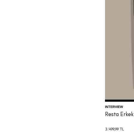
44
46
INTERVIEW
Resta Erkek
3.499,99
TL