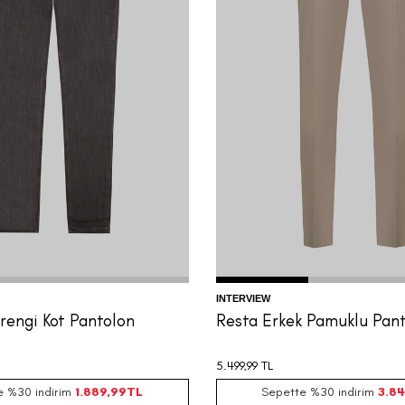
48
50
52
54
56
58
44
46
48
50
52
54
INTERVIEW
rengi Kot Pantolon
Resta Erkek Pamuklu Pan
5.499,99
TL
e %30 indirim
1.889,99
TL
Sepette %30 indirim
3.84