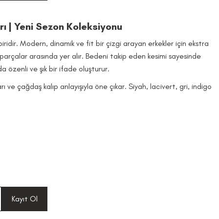
rı | Yeni Sezon Koleksiyonu
iridir. Modern, dinamik ve fit bir çizgi arayan erkekler için ekstra
parçalar arasında yer alır. Bedeni takip eden kesimi sayesinde
zenli ve şık bir ifade oluşturur.
arı ve çağdaş kalıp anlayışıyla öne çıkar. Siyah, lacivert, gri, indigo
tile modern bir dokunuş katar. Koleksiyon; zarafet ile konforu
 özgüvenli bir tavır kazandırır.
dar bir kalıba işaret ederken, “ekstra slim fit” çok daha yakın bir
lara doğru incelen kesimleriyle modern ve akıcı bir hat
idir. Dinamik, enerjik ve genç bir stil yaklaşımını benimseyenler için
Kayıt Ol
uş sergiler ve stile rafine bir karakter kazandırır.