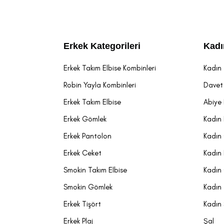
Bu kalıpların 
ortamlarında p
ya da ayakkabı
SARAR Ekst
Erkek Kategorileri
Kadı
SARAR, erkek gi
Erkek Takım Elbise Kombinleri
Kadın 
da kendini gös
Robin Yayla Kombinleri
Davet 
davet şıklığına
Erkek Takım Elbise
Abiye 
Ekstra slim fi
oluştururken, 
Erkek Gömlek
Kadın 
karışımlı koyu 
Erkek Pantolon
Kadın
SARAR ekstr
Erkek Ceket
Kadın
Klasik tonlar
Smokin Takım Elbise
Kadın
Açık tonlar:
Smokin Gömlek
Kadın 
Modern renkle
Erkek Tişört
Kadın
mavi, çizgili
erkeklere özg
Erkek Plaj
Şal