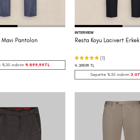
INTERVIEW
o Mavi Pantolon
Resta Koyu Lacivert Erkek
(1)
 %30 indirim
4.899,99
TL
4.399,99
TL
Sepette %30 indirim
3.07