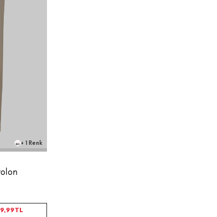
56
58
+ 1 Renk
tolon
9,99
TL