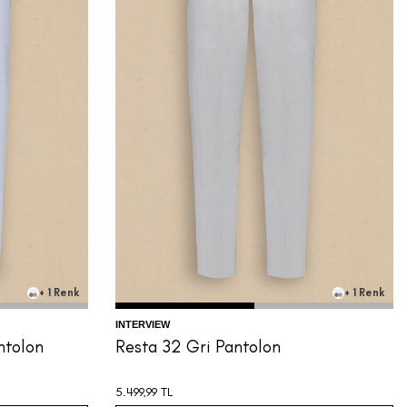
56
58
44
46
48
50
52
54
56
58
+ 1 Renk
+ 1 Renk
INTERVIEW
ntolon
Resta 32 Gri Pantolon
5.499,99
TL