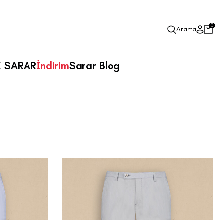
0
Arama
X SARAR
İndirim
Sarar Blog