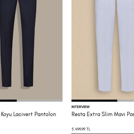
48
50
52
54
56
58
44
46
48
50
52
54
INTERVIEW
 Koyu Lacivert Pantolon
Resta Extra Slim Mavi Pa
5.499,99
TL