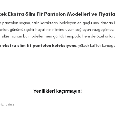
k Ekstra Slim Fit Pantolon Modelleri ve Fiyatla
 pantolon seçimi, stilin karakterini belirleyen en güçlü unsurlardan b
lonlar, günümüz şehir hayatının ritmine uyum sağlayan vazgeçilmez 
 silüet sunan bu modeller hem günlük tempoda hem de özel anlarda ö
 ekstra slim fit pantolon koleksiyonu
, yüksek kaliteli kumaşl
arından oluşan geniş renk paleti farklı zevklere hitap ederken, her s
luşturan tasarım dili sayesinde, her yaş grubundaki erkeklerin stiline
im Fit Pantolon Ne Demek?
 “fit” kavramı, pantolonun vücuda oturuş şeklini tanımlar. “Slim fit” 
lça, uyluk ve bacak boyunca vücuda temas eden bu tasarımlar, paça
Yenilikleri kaçırmayın!
fit pantolonlar
, şehirli erkek modasının en iddialı çizgilerinden bir
lü bir seçenektir. Vücut proporsiyonunu öne çıkararak modern bir dur