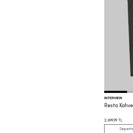
44
46
INTERVIEW
Resta Kahve
2.699,99
TL
Sepett