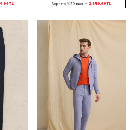
9,99
TL
Sepette %30 indirim
3.849,99
TL
56
58
44
46
48
50
52
54
56
58