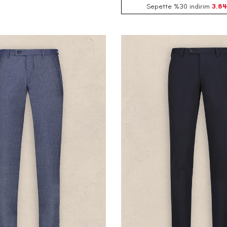
Sepette %30 indirim
3.84
48
50
52
54
56
58
44
46
48
50
52
54