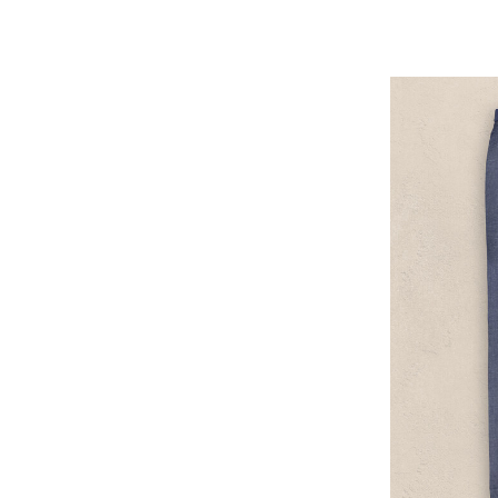
44
46