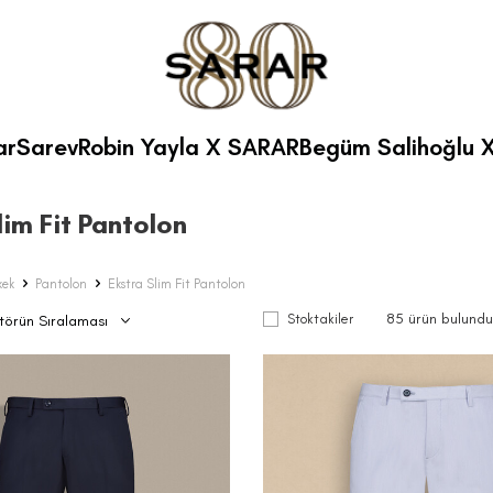
ar
Sarev
Robin Yayla X SARAR
Begüm Salihoğlu 
lim Fit Pantolon
kek
Pantolon
Ekstra Slim Fit Pantolon
85
ürün bulundu
Stoktakiler