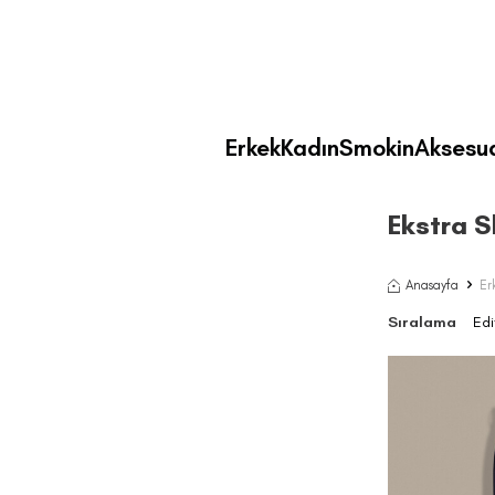
Erkek
Kadın
Smokin
Aksesu
Ekstra S
Anasayfa
Er
Sıralama