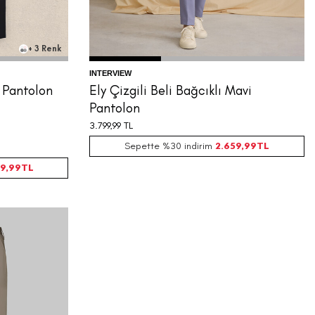
+ 3 Renk
INTERVIEW
 Pantolon
Ely Çizgili Beli Bağcıklı Mavi
Pantolon
3.799,99
TL
Sepette %30 indirim
2.659,99
TL
9,99
TL