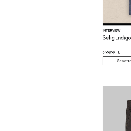
INTERVIEW
Selig İndig
6.999,99
TL
Sepette