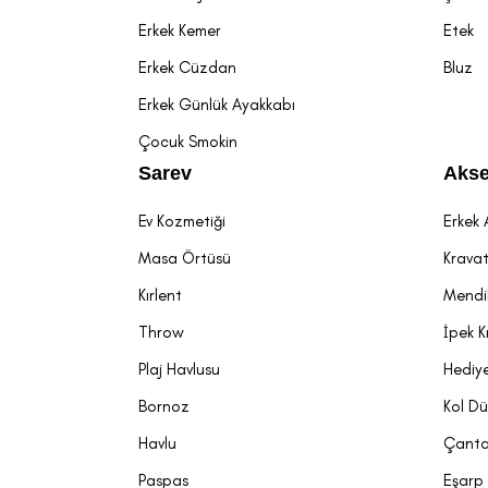
SARAR Eks
Erkek Kemer
Etek
SARAR ekstra sl
Erkek Cüzdan
Bluz
Ely Ekstra 
Erkek Günlük Ayakkabı
Modern kesimi, 
Çocuk Smokin
siyah ve laciv
Sarev
Akse
kendine yer bu
Ev Kozmetiği
Erkek 
Resta Ekst
Masa Örtüsü
Krava
Vücuda tam otu
Kırlent
Mendi
derin etkisi v
Selig Indi
Throw
İpek K
Plaj Havlusu
Hediye
Keten karışımlı
blazer ceket k
Bornoz
Kol D
Ely Laciver
Havlu
Çant
Vücuda oturan 
Paspas
Eşarp