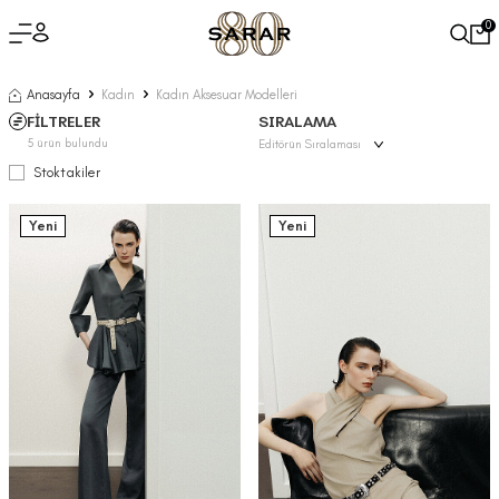
0
Anasayfa
Kadın
Kadın Aksesuar Modelleri
FİLTRELER
SIRALAMA
5
ürün bulundu
Stoktakiler
Yeni
Yeni