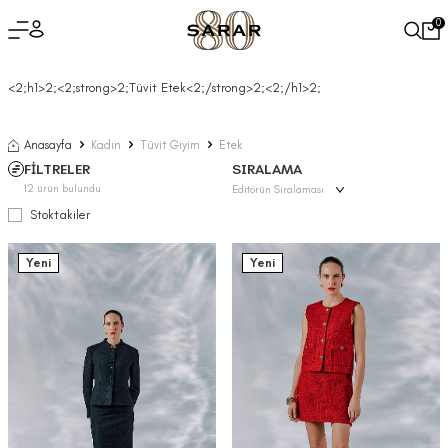
0
<2;h1>2;<2;strong>2;Tüvit Etek<2;/strong>2;<2;/h1>2;
Anasayfa
Kadın
Tüvit Giyim
Etek
FİLTRELER
SIRALAMA
12
ürün bulundu
Stoktakiler
Yeni
Yeni