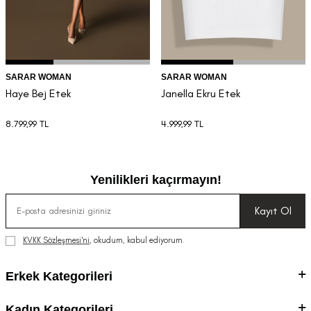
SARAR WOMAN
SARAR WOMAN
Haye Bej Etek
Janella Ekru Etek
8.799,99
TL
4.999,99
TL
Yenilikleri kaçırmayın!
Kayıt Ol
KVKK Sözleşmesi'ni
, okudum, kabul ediyorum.
Erkek Kategorileri
Kadın Kategorileri