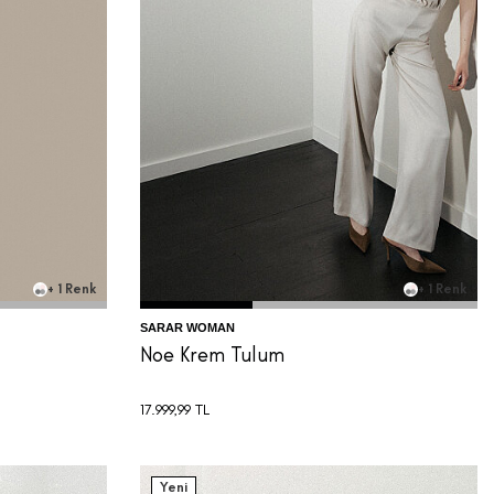
44
32
34
36
38
40
42
44
46
+ 1 Renk
+ 1 Renk
SARAR WOMAN
Noe Krem Tulum
17.999,99
TL
Yeni