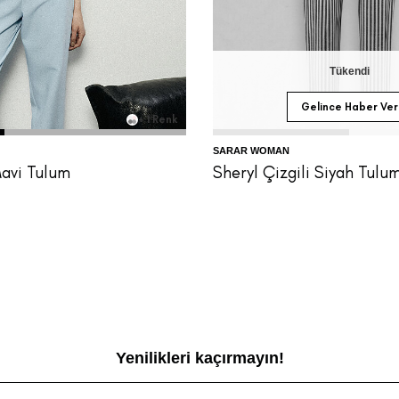
4
36
38
40
42
44
Tükendi
Gelince Haber Ver
+ 1 Renk
SARAR WOMAN
avi Tulum
Sheryl Çizgili Siyah Tulu
Yenilikleri kaçırmayın!