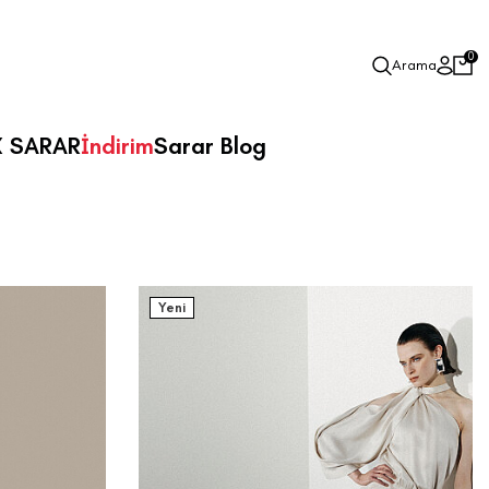
0
Arama
X SARAR
İndirim
Sarar Blog
Yeni