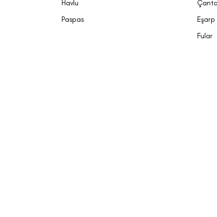
Havlu
Çant
Paspas
Eşarp
Fular