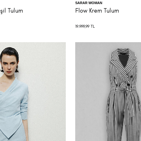
SARAR WOMAN
şil Tulum
Flow Krem Tulum
19.999,99
TL