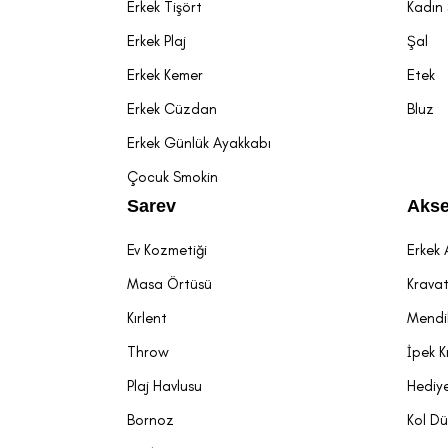
Erkek Tişört
Kadın
Erkek Plaj
Şal
Erkek Kemer
Etek
Erkek Cüzdan
Bluz
Erkek Günlük Ayakkabı
Çocuk Smokin
Sarev
Akse
Ev Kozmetiği
Erkek 
Masa Örtüsü
Krava
Kırlent
Mendi
Throw
İpek K
Plaj Havlusu
Hediye
Bornoz
Kol D