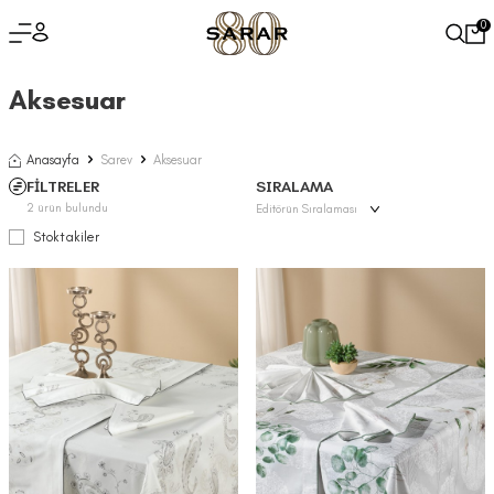
0
Aksesuar
Anasayfa
Sarev
Aksesuar
FİLTRELER
SIRALAMA
2
ürün bulundu
Stoktakiler