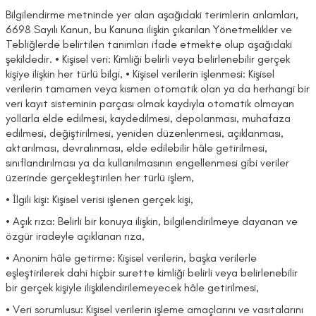
Bilgilendirme metninde yer alan aşağıdaki terimlerin anlamları,
6698 Sayılı Kanun, bu Kanuna ilişkin çıkarılan Yönetmelikler ve
Tebliğlerde belirtilen tanımları ifade etmekte olup aşağıdaki
şekildedir. • Kişisel veri: Kimliği belirli veya belirlenebilir gerçek
kişiye ilişkin her türlü bilgi, • Kişisel verilerin işlenmesi: Kişisel
verilerin tamamen veya kısmen otomatik olan ya da herhangi bir
veri kayıt sisteminin parçası olmak kaydıyla otomatik olmayan
yollarla elde edilmesi, kaydedilmesi, depolanması, muhafaza
edilmesi, değiştirilmesi, yeniden düzenlenmesi, açıklanması,
aktarılması, devralınması, elde edilebilir hâle getirilmesi,
sınıflandırılması ya da kullanılmasının engellenmesi gibi veriler
üzerinde gerçekleştirilen her türlü işlem,
• İlgili kişi: Kişisel verisi işlenen gerçek kişi,
• Açık rıza: Belirli bir konuya ilişkin, bilgilendirilmeye dayanan ve
özgür iradeyle açıklanan rıza,
• Anonim hâle getirme: Kişisel verilerin, başka verilerle
eşleştirilerek dahi hiçbir surette kimliği belirli veya belirlenebilir
bir gerçek kişiyle ilişkilendirilemeyecek hâle getirilmesi,
• Veri sorumlusu: Kişisel verilerin işleme amaçlarını ve vasıtalarını