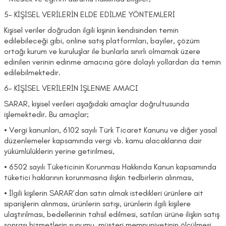
5- KİŞİSEL VERİLERİN ELDE EDİLME YÖNTEMLERİ
Kişisel veriler doğrudan ilgili kişinin kendisinden temin
edilebileceği gibi, online satış platformları, bayiler, çözüm
ortağı kurum ve kuruluşlar ile bunlarla sınırlı olmamak üzere
edinilen verinin edinme amacına göre dolaylı yollardan da temin
edilebilmektedir.
6- KİŞİSEL VERİLERİN İŞLENME AMACI
SARAR, kişisel verileri aşağıdaki amaçlar doğrultusunda
işlemektedir. Bu amaçlar;
• Vergi kanunları, 6102 sayılı Türk Ticaret Kanunu ve diğer yasal
düzenlemeler kapsamında vergi vb. kamu alacaklarına dair
yükümlülüklerin yerine getirilmesi,
• 6502 sayılı Tüketicinin Korunması Hakkında Kanun kapsamında
tüketici haklarının korunmasına ilişkin tedbirlerin alınması,
• İlgili kişilerin SARAR’dan satın almak istedikleri ürünlere ait
siparişlerin alınması, ürünlerin satışı, ürünlerin ilgili kişilere
ulaştırılması, bedellerinin tahsil edilmesi, satılan ürüne ilişkin satış
sonrası hizmetlerin sunumu, müşteri memnuniyetinin ölçülmesi,