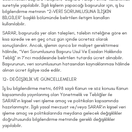
suretiyle yapılabilir. İlgili kişilerin yapacağı başvurular için, iş bu
bilgilendirme metninin “2-VERİ SORUMLUSUNA İLİŞKİN
BİLGİLER” başlıklı bölümünde belirtilen iletişim kanalları
kullanılabilir.
SARAR, başvuruda yer alan talepleri, talebin niteliğine göre en
kısa sürede ve en geç otuz gün içinde ücretsiz olarak
sonuçlandırır. Ancak, işlemin ayrıca bir maliyet gerektirmesi
hâlinde, “Veri Sorumlusuna Başvuru Usul Ve Esasları Hakkında
Tebliğ” in 7’nci maddesinde belirtilen tutarda ücret alınabilir.
Başvurunun, veri sorumlusunun hatasından kaynaklanması hâlinde
alınan ücret ilgiliye iade edilir.
12- DEĞİŞİKLİK VE GÜNCELLEMELER
İş bu bilgilendirme metni, 6698 sayılı Kanun ve söz konusu Kanun
kapsamında yayınlanmış olan Yönetmelik ve Tebliğler ile
SARAR’ın kişisel veri işleme amaç ve politikaları kapsamında
hazırlanmıştır. İlgili yasal mevzuat ve/veya SARAR’ın kişisel veri
işleme amaç ve politikalarında meydana gelecek değişiklikler
doğrultusunda bilgilendirme metninde gerekli değişiklikler
yapılabilir.