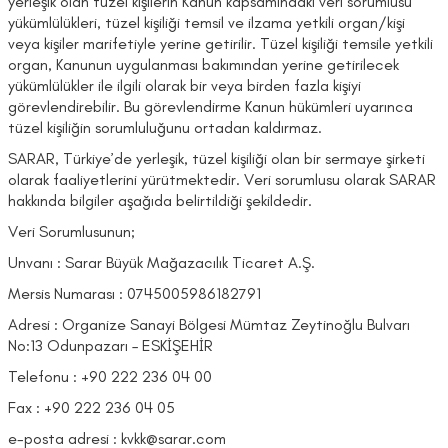
yerleşik olan tüzel kişilerin Kanun kapsamındaki veri sorumlusu
yükümlülükleri, tüzel kişiliği temsil ve ilzama yetkili organ/kişi
veya kişiler marifetiyle yerine getirilir. Tüzel kişiliği temsile yetkili
organ, Kanunun uygulanması bakımından yerine getirilecek
yükümlülükler ile ilgili olarak bir veya birden fazla kişiyi
görevlendirebilir. Bu görevlendirme Kanun hükümleri uyarınca
tüzel kişiliğin sorumluluğunu ortadan kaldırmaz.
SARAR, Türkiye’de yerleşik, tüzel kişiliği olan bir sermaye şirketi
olarak faaliyetlerini yürütmektedir. Veri sorumlusu olarak SARAR
hakkında bilgiler aşağıda belirtildiği şekildedir.
Veri Sorumlusunun;
Unvanı : Sarar Büyük Mağazacılık Ticaret A.Ş.
Mersis Numarası : 0745005986182791
Adresi : Organize Sanayi Bölgesi Mümtaz Zeytinoğlu Bulvarı
No:13 Odunpazarı – ESKİŞEHİR
Telefonu : +90 222 236 04 00
Fax : +90 222 236 04 05
e-posta adresi : kvkk@sarar.com