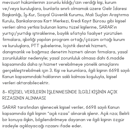
mevzuat hükümlerinin zorunlu kıldığı/izin verdiği kişi, kurum
ve/veya kuruluşlara, bunlarla sınırlı olmamak üzere Gelir İdaresi
Başkanlığı, İş-Kur, Sosyal Güvenlik Kurumu, Mali Suçları Araştırma
Kurulu, Bankalararası Kart Merkezi, Kredi Kayıt Bürosu gibi kişisel
verileri alma yetkisi bulunan kamu tüzel kişilerine, SARAR’ın
yurtiçi/yurtdışı iştiraklerine, bayilik sıfatıyla faaliyet yürütülen
firmalara, işbirliği yapılan program ortağı/çözüm ortağı kurum
ve kuruluşlara, PTT şubelerine, lojistik destek hizmeti,
danışmanlık ve bağımsız denetim hizmeti alınan firmalara, yasal
zorunluluklar nedeniyle; yasal zorunluluk olmasa dahi 6.madde
kapsamında daha iyi hizmet verebilmeye yönelik amaçlarını
gerçekleştirebilmek için 3. Kişi ve kurumlara, ilgili kişinin 6698 sayılı
Kanun kapsamındaki haklarının saklı kalması koşuluyla, kişisel
verileri aktarabilecektir.
8- KİŞİSEL VERİLERİN İŞLENMESİNDE İLGİLİ KİŞİNİN AÇIK
RIZASININ ALINMASI
SARAR tarafından işlenecek kişisel veriler, 6698 sayılı Kanun
kapsamında ilgili kişinin “açık rızası” alınarak işlenir. Açık rıza; Belirli
bir konuya ilişkin, bilgilendirilmeye dayanan ve ilgili kişinin özgür
iradeyle açıklayacağı rızasını ifade eder.