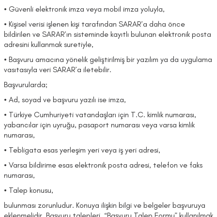
• Güvenli elektronik imza veya mobil imza yoluyla,
• Kişisel verisi işlenen kişi tarafından SARAR’a daha önce
bildirilen ve SARAR’ın sisteminde kayıtlı bulunan elektronik posta
adresini kullanmak suretiyle,
• Başvuru amacına yönelik geliştirilmiş bir yazılım ya da uygulama
vasıtasıyla veri SARAR’a iletebilir.
Başvurularda;
• Ad, soyad ve başvuru yazılı ise imza,
• Türkiye Cumhuriyeti vatandaşları için T.C. kimlik numarası,
yabancılar için uyruğu, pasaport numarası veya varsa kimlik
numarası,
• Tebligata esas yerleşim yeri veya iş yeri adresi,
• Varsa bildirime esas elektronik posta adresi, telefon ve faks
numarası,
• Talep konusu,
bulunması zorunludur. Konuya ilişkin bilgi ve belgeler başvuruya
eklenmelidir. Başvuru talepleri, “Başvuru Talep Formu” kullanılmak