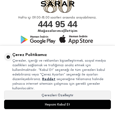
Hafta içi 09.00-18.00 saatleri arasında arayabilirsiniz.
444 95 44
Mağazalarımız
|
İletişim
Bizi Takip Edin
Çerez Politikamız
Çerezler, içeriği ve reklamları kişiselleştirmek, sosyal medya
özellikleri sağlamak ve trafiğimizi analiz etmek için
kullanılmaktadır. “Kabul Et” seçeneği ile tüm çerezleri kabul
edebilirsiniz veya “Çerez Ayarları” seçeneği ile ayarları
düzenleyebilirsiniz.
Reddet
seçeneğine tıklamanız halinde
yalnızca internet sitemizin çalışması için gerekli çerezler
kullanılacaktır.
Çerezleri Özelleştir
© 2026 Sarar Büyük Mağazacılık Tic. A.Ş. Bütün Hakları Saklıdır.
Hepsini Kabul Et