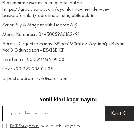
Bilgilendirme Metninin en güncel haline
https://group.sarar.com/aydinlatma-metinleri-ve-
basvuruformlari/ adresinden ulaşılabilecektir.
Sarar Büyük Mağazacılık Ticaret A.Ş.
Mersis Numarası : 0745005986182791
Adresi : Organize Sanayi Bölgesi Mümtaz Zeytinoğlu Bulvarı
No:13 Odunpazarı – ESKİŞEHİR
Telefonu : +90 222 236 04 00
Fax : +90 222 236 04 05
e-posta adresi : kvkk@sarar.com
Yenilikleri kaçırmayın!
Kayıt Ol
KVKK Sözleşmesi'ni
, okudum, kabul ediyorum.