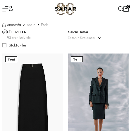
0
Anasayfa
Kadın
Etek
FİLTRELER
SIRALAMA
42
ürün bulundu
Stoktakiler
Yeni
Yeni