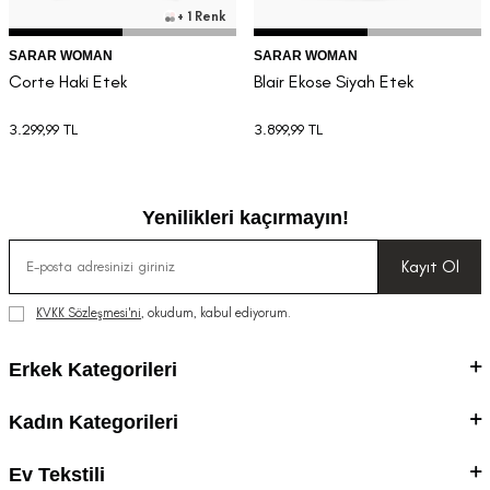
+ 1 Renk
SARAR WOMAN
SARAR WOMAN
Corte Haki Etek
Blair Ekose Siyah Etek
3.299,99
TL
3.899,99
TL
Yenilikleri kaçırmayın!
Kayıt Ol
KVKK Sözleşmesi'ni
, okudum, kabul ediyorum.
Erkek Kategorileri
Kadın Kategorileri
Ev Tekstili