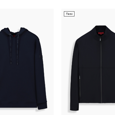
Yeni
L
XL
XXL
3XL
4XL
S
M
L
XL
XXL