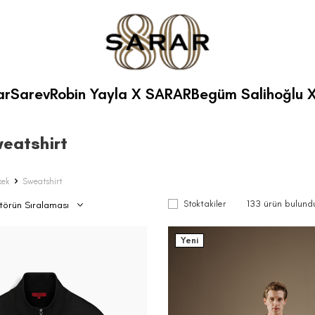
ar
Sarev
Robin Yayla X SARAR
Begüm Salihoğlu 
eatshirt
kek
Sweatshirt
133
ürün bulund
Stoktakiler
Yeni