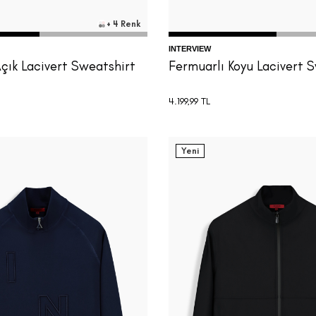
+ 4 Renk
INTERVIEW
çık Lacivert Sweatshirt
Fermuarlı Koyu Lacivert 
4.199,99
TL
Yeni