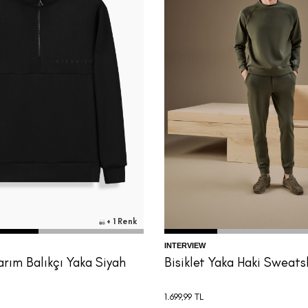
M
L
XL
XXL
3XL
S
M
L
XL
XX
+ 1 Renk
INTERVIEW
arım Balıkçı Yaka Siyah
Bisiklet Yaka Haki Sweats
1.699,99
TL