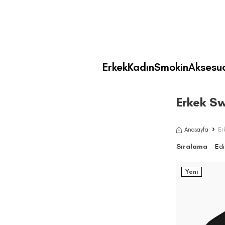
Erkek
Kadın
Smokin
Aksesu
Erkek Sw
Anasayfa
Er
Sıralama
Yeni