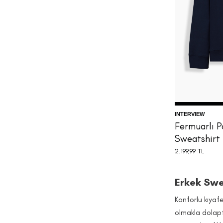
INTERVIEW
Fermuarlı P
Sweatshirt
2.199,99
TL
Erkek Swea
Konforlu kıyaf
olmakla dolapt