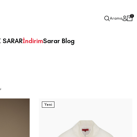
0
Arama
X SARAR
İndirim
Sarar Blog
u
Yeni