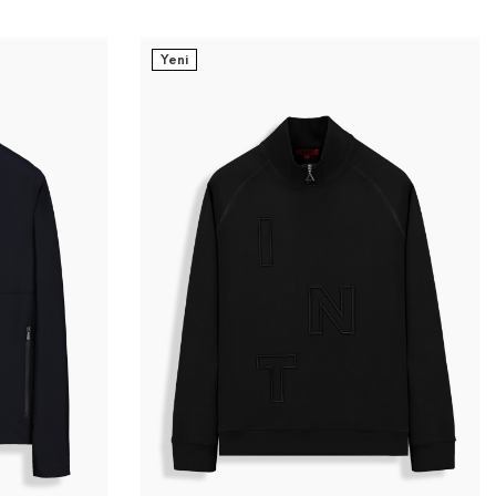
Yeni
3XL
M