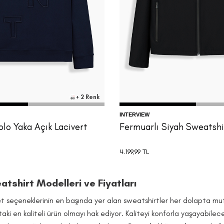
M
S
M
L
XL
XXL
+ 2 Renk
INTERVIEW
olo Yaka Açık Lacivert
Fermuarlı Siyah Sweatshi
4.199,99
TL
tshirt Modelleri ve Fiyatları
et seçeneklerinin en başında yer alan sweatshirtler her dolapta mutla
aki en kaliteli ürün olmayı hak ediyor. Kaliteyi konforla yaşayabilec