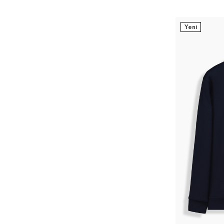
Yeni
S
M