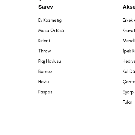
Sarev
Akse
Ev Kozmetiği
Erkek 
Masa Örtüsü
Krava
Kırlent
Mendi
Throw
İpek K
Plaj Havlusu
Hediye
Bornoz
Kol D
Havlu
Çant
Paspas
Eşarp
Fular