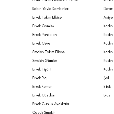
Erkek Swea
Robin Yayla Kombinleri
Davet 
Zengin seçim o
Erkek Takım Elbise
Abiye 
sweatshirtleri
Erkek Gömlek
Kadın 
sweatshirtler
s
de sweatshirtle
Erkek Pantolon
Kadın
kumaşları benz
Erkek Ceket
Kadın
herkesin hisse
Smokin Takım Elbise
Kadın
büyük adımını 
Smokin Gömlek
Kadın 
Sarar mağazası
Erkek Tişört
Kadın
Erkek Plaj
Şal
Erkek Kemer
Etek
Erkek Cüzdan
Bluz
Erkek Günlük Ayakkabı
Çocuk Smokin