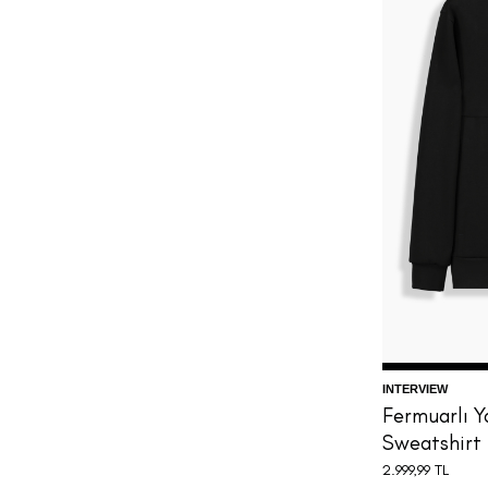
S
INTERVIEW
Fermuarlı Y
Sweatshirt
2.999,99
TL