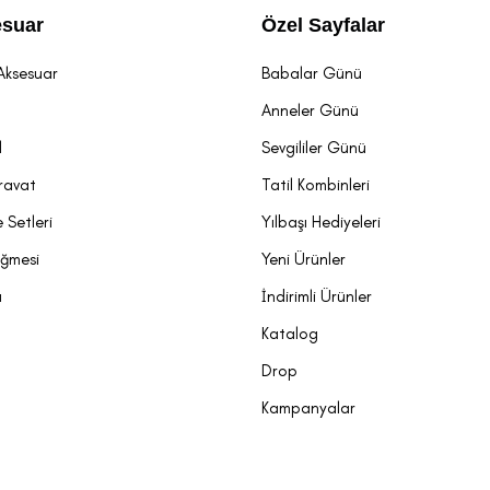
suar
Özel Sayfalar
Aksesuar
Babalar Günü
t
Anneler Günü
l
Sevgililer Günü
ravat
Tatil Kombinleri
 Setleri
Yılbaşı Hediyeleri
üğmesi
Yeni Ürünler
a
İndirimli Ürünler
Katalog
Drop
Kampanyalar