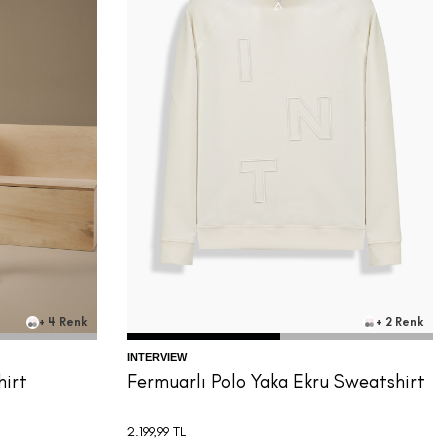
L
M
+ 4 Renk
+ 2 Renk
INTERVIEW
hirt
Fermuarlı Polo Yaka Ekru Sweatshirt
2.199,99
TL