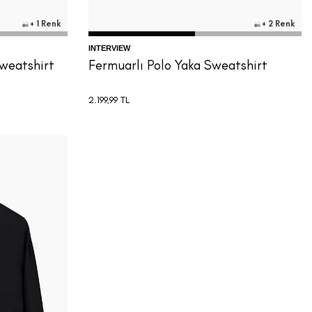
+ 1 Renk
+ 2 Renk
INTERVIEW
Sweatshirt
Fermuarlı Polo Yaka Sweatshirt
2.199,99
TL