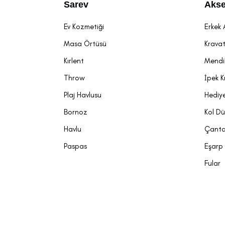
Sarev
Akse
Ev Kozmetiği
Erkek 
Masa Örtüsü
Krava
Kırlent
Mendi
Throw
İpek K
Plaj Havlusu
Hediye
Bornoz
Kol D
Havlu
Çant
Paspas
Eşarp
Fular