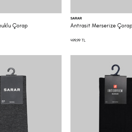
SARAR
muklu Çorap
Antrasit Merserize Çora
499,99
TL