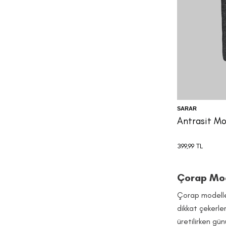
SARAR
Antrasit M
399,99
TL
Çorap Mode
Çorap modeller
dikkat çekerle
üretilirken g