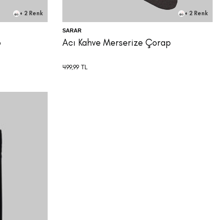
+ 2 Renk
+ 2 Renk
SARAR
p
Acı Kahve Merserize Çorap
499,99
TL