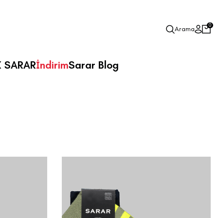
0
Arama
X SARAR
İndirim
Sarar Blog