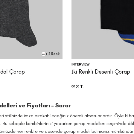
39/42
40/42
41/
+ 2 Renk
INTERVIEW
odal Çorap
İki Renkli Desenli Çorap
99,99
TL
lleri ve Fiyatları – Sarar
i stilinizde imza bırakabileceğiniz önemli aksesuarlardır. Öyle ki h
r. Bu sebeple kombinlerinizi yaparken çorap modelleri seçiminde dikk
ünümüzde her renkte ve desende çorap modeli bulmanız mümkündür