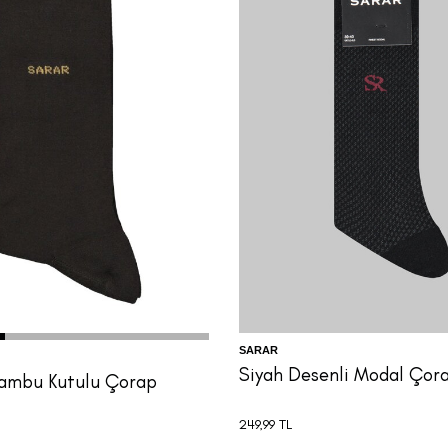
9/40
41/42
43/44
SARAR
Siyah Desenli Modal Çor
Bambu Kutulu Çorap
249,99
TL