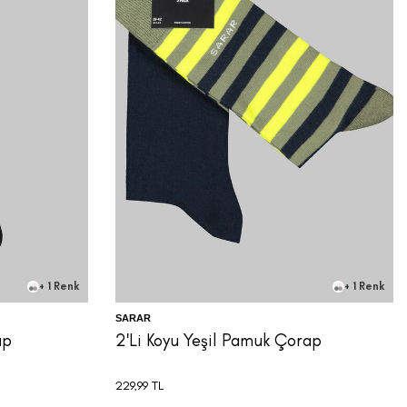
+ 1 Renk
+ 1 Renk
SARAR
ap
2'Li Koyu Yeşil Pamuk Çorap
229,99
TL