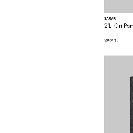
SARAR
2'Li Gri Pa
169,99
TL