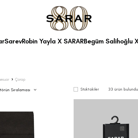
ar
Sarev
Robin Yayla X SARAR
Begüm Salihoğlu 
sesuar
Çorap
33
ürün bulundu
Stoktakiler