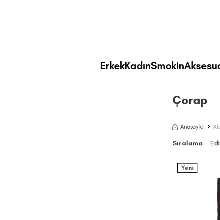
Erkek
Kadın
Smokin
Aksesu
Çorap
Anasayfa
Ak
Sıralama
Yeni