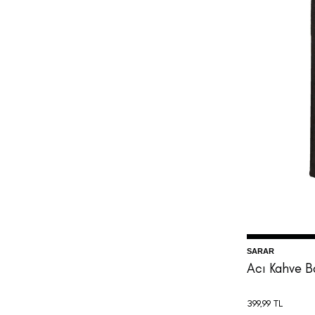
3
SARAR
Acı Kahve 
399,99
TL