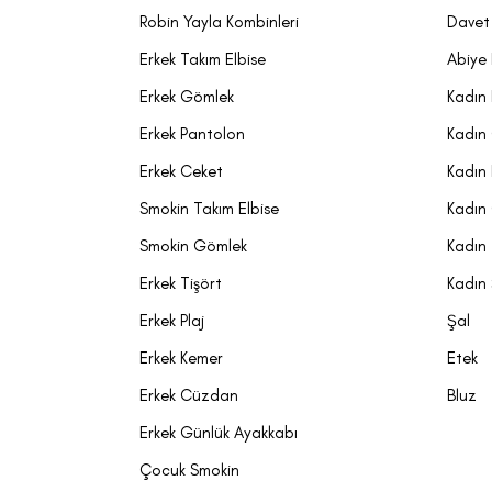
İnce iplikten 
Robin Yayla Kombinleri
Davet 
tutacaklardır.
Erkek Takım Elbise
Abiye 
numaranıza uyg
yol açabilirler
Erkek Gömlek
Kadın 
mantıklıdır. Ç
Erkek Pantolon
Kadın
rahatlığınız i
Erkek Ceket
Kadın
kararlar verme
Smokin Takım Elbise
Kadın
En İyi Çor
Smokin Gömlek
Kadın 
Sarar çorap mo
hava aldıran y
Erkek Tişört
Kadın
modellerini Sar
Erkek Plaj
Şal
gereken tek şe
Erkek Kemer
Etek
Erkek Cüzdan
Bluz
Erkek Günlük Ayakkabı
Çocuk Smokin