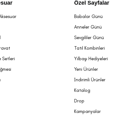
suar
Özel Sayfalar
Aksesuar
Babalar Günü
t
Anneler Günü
l
Sevgililer Günü
ravat
Tatil Kombinleri
 Setleri
Yılbaşı Hediyeleri
üğmesi
Yeni Ürünler
a
İndirimli Ürünler
Katalog
Drop
Kampanyalar