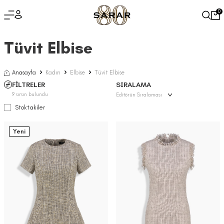
0
Tüvit Elbise
Anasayfa
Kadın
Elbise
Tüvit Elbise
FİLTRELER
SIRALAMA
9
ürün bulundu
Stoktakiler
Yeni