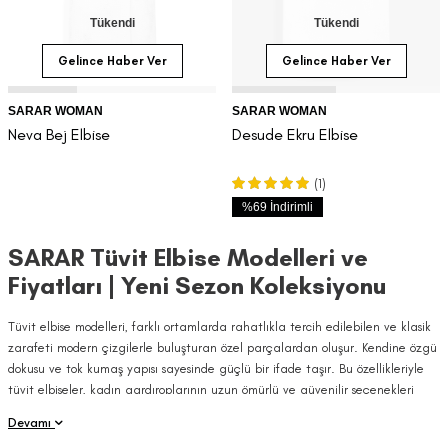
Tükendi
Tükendi
Gelince Haber Ver
Gelince Haber Ver
SARAR WOMAN
SARAR WOMAN
Neva Bej Elbise
Desude Ekru Elbise
(1)
%
69
İndirimli
SARAR Tüvit Elbise Modelleri ve
Fiyatları | Yeni Sezon Koleksiyonu
Tüvit elbise modelleri, farklı ortamlarda rahatlıkla tercih edilebilen ve klasik
zarafeti modern çizgilerle buluşturan özel parçalardan oluşur. Kendine özgü
dokusu ve tok kumaş yapısı sayesinde güçlü bir ifade taşır. Bu özellikleriyle
tüvit elbiseler, kadın gardıroplarının uzun ömürlü ve güvenilir seçenekleri
arasında yer alır. SARAR tüvit elbise koleksiyonu ise farklı renk, desen ve
Devamı
kesim alternatifleriyle geniş bir kullanım alanı sunar.