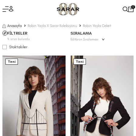
0
Anasayfa
Robin Yayla X Sarar Koleksiyonu
Robin Yayla Ceket
FİLTRELER
SIRALAMA
4
ürün bulundu
Stoktakiler
Yeni
Yeni