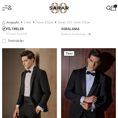
0
Anasayfa
Erkek
Takım Elbise
Davet Stili Takım Elbise
FİLTRELER
SIRALAMA
45
ürün bulundu
Stoktakiler
Yeni