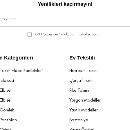
Yenilikleri kaçırmayın!
KVKK Sözleşmesi'ni
, okudum, kabul ediyorum.
n Kategorileri
Ev Tekstili
Takım Elbise Kombinleri
Nevresim Takımı
Elbisesi
Çarşaf Takımı
Elbise
Pike Takımı
Elbise
Yorgan Modelleri
 Gömlek
Yastık Modelleri
 Pantolon
Battaniye
 Ceket
Yatak Örtüsü