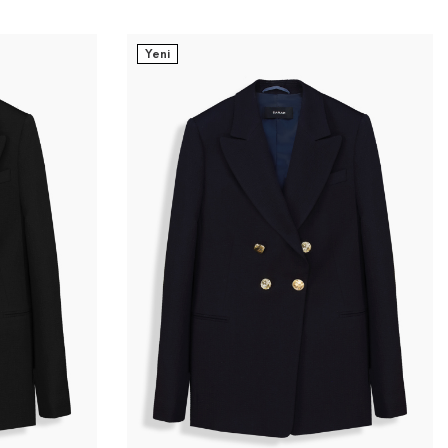
Yeni
42
44
32
34
36
38
40
42
44