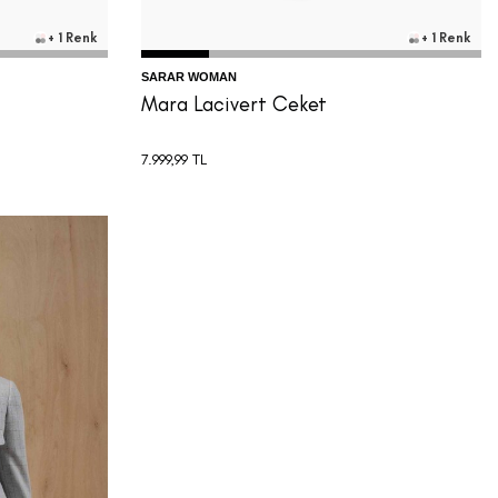
+ 1 Renk
+ 1 Renk
SARAR WOMAN
Mara Lacivert Ceket
7.999,99
TL