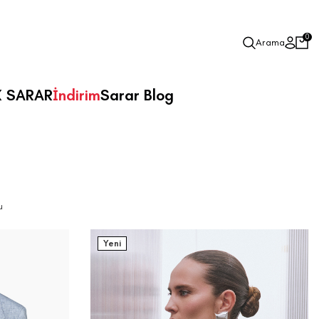
0
Arama
X SARAR
İndirim
Sarar Blog
u
Yeni