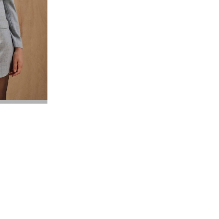
42
44