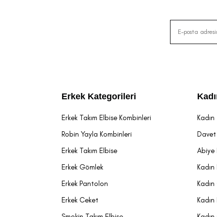
Erkek Kategorileri
Kadı
Erkek Takım Elbise Kombinleri
Kadın 
Robin Yayla Kombinleri
Davet 
Erkek Takım Elbise
Abiye 
Erkek Gömlek
Kadın 
Erkek Pantolon
Kadın
Erkek Ceket
Kadın
Smokin Takım Elbise
Kadın