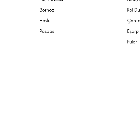
Bornoz
Kol D
Havlu
Çant
Paspas
Eşarp
Fular