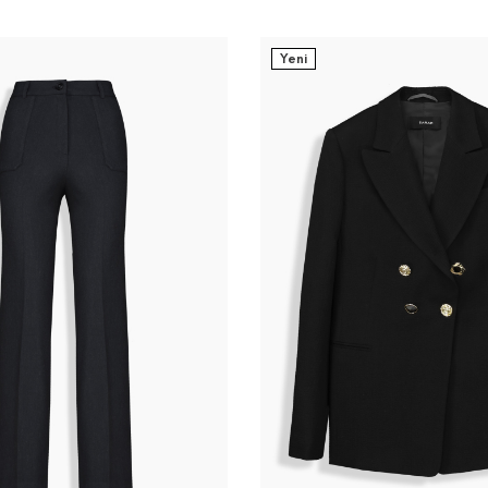
Yeni
4
36
38
40
42
44
32
34
36
38
40