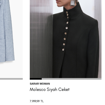
42
44
32
34
36
38
40
42
44
SARAR WOMAN
Molesco Siyah Ceket
7.999,99
TL