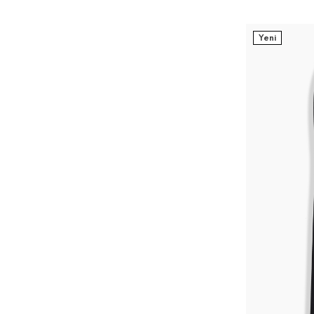
Yeni
32
3