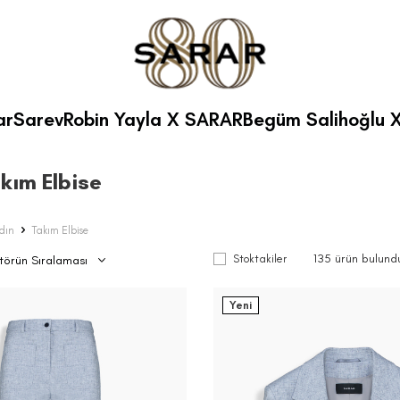
ar
Sarev
Robin Yayla X SARAR
Begüm Salihoğlu 
kım Elbise
dın
Takım Elbise
135
ürün bulund
Stoktakiler
Yeni