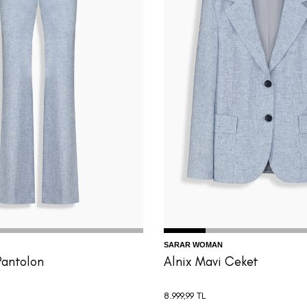
4
36
38
40
42
44
32
34
36
38
40
SARAR WOMAN
Pantolon
Alnix Mavi Ceket
8.999,99
TL