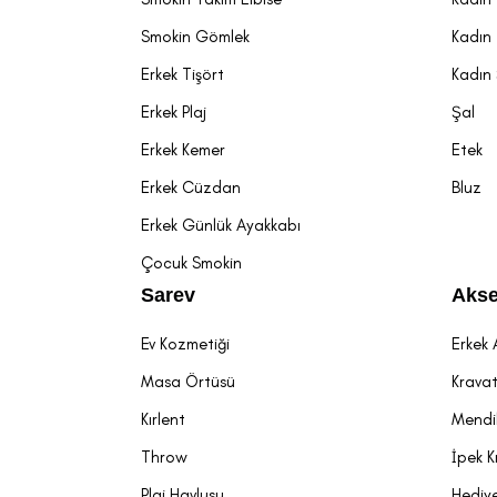
Smokin Gömlek
Kadın 
Erkek Tişört
Kadın
Erkek Plaj
Şal
Erkek Kemer
Etek
Erkek Cüzdan
Bluz
Erkek Günlük Ayakkabı
Çocuk Smokin
Sarev
Akse
Ev Kozmetiği
Erkek 
Masa Örtüsü
Krava
Kırlent
Mendi
Throw
İpek K
Plaj Havlusu
Hediye