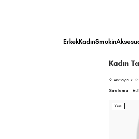
Erkek
Kadın
Smokin
Aksesu
Kadın Ta
Anasayfa
Ka
Sıralama
Yeni