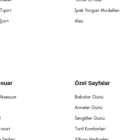
Tişört
İpek Yorgan Modelleri
 Şort
Alez
suar
Özel Sayfalar
Aksesuar
Babalar Günü
t
Anneler Günü
l
Sevgililer Günü
ravat
Tatil Kombinleri
 Setleri
Yılbaşı Hediyeleri