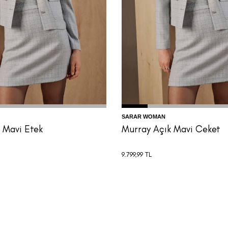
4
36
38
40
42
44
32
34
36
38
40
SARAR WOMAN
 Mavi Etek
Murray Açık Mavi Ceket
9.799,99
TL