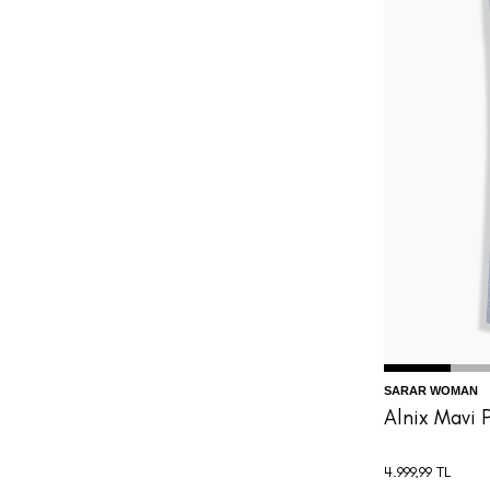
32
3
SARAR WOMAN
Alnix Mavi 
4.999,99
TL