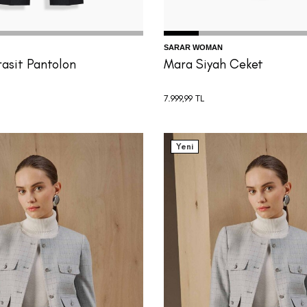
SARAR WOMAN
rasit Pantolon
Mara Siyah Ceket
7.999,99
TL
Yeni