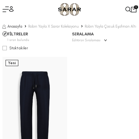
0
Anasayfa
Robin Yayla X Sarar Koleksiyonu
Robin Yayla Çocuk Eşofman Altı
FİLTRELER
SIRALAMA
1
ürün bulundu
Stoktakiler
Yeni