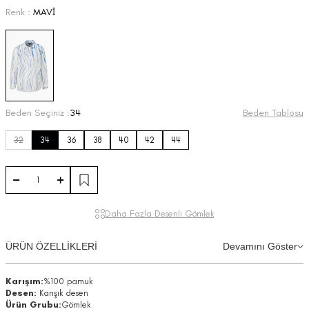
Renk :
MAVİ
Beden Seçiniz :
34
Beden Tablosu
32
34
36
38
40
42
44
Daha Fazla Desenli Gömlek
ÜRÜN ÖZELLİKLERİ
Devamını Göster
Karışım:
%100 pamuk
Desen:
Karışık desen
Ürün Grubu:
Gömlek