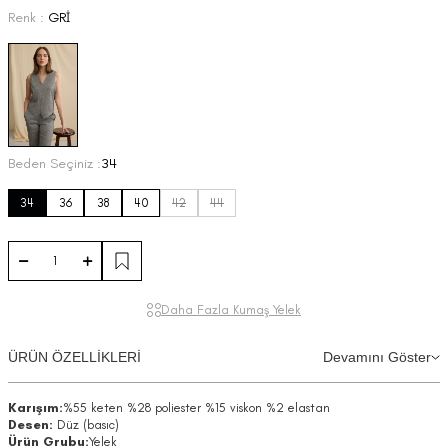
Renk :
GRİ
Beden Seçiniz :
34
34
36
38
40
42
44
Daha Fazla Kumaş Yelek
ÜRÜN ÖZELLİKLERİ
Devamını Göster
Karışım:
%55 keten %28 poliester %15 viskon %2 elastan
Desen:
Düz (basıc)
Ürün Grubu:
Yelek