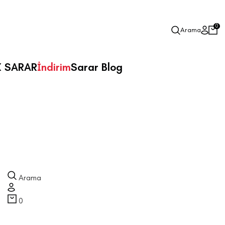
0
Arama
X SARAR
İndirim
Sarar Blog
Arama
0