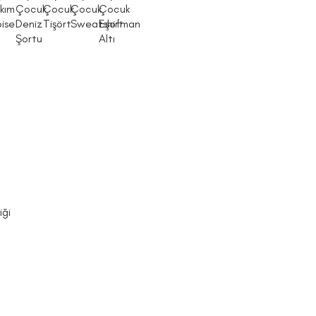
kım
Çocuk
Çocuk
Çocuk
Çocuk
bise
Deniz
Tişört
Sweatshirt
Eşofman
Şortu
Altı
iği