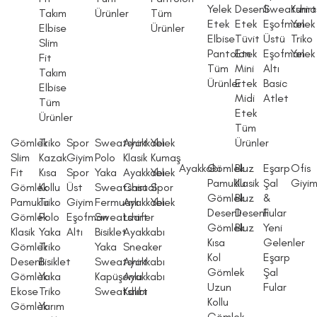
Yelek
Desenli
Sweatshirt
Kuma
Takım
Ürünler
Tüm
Etek
Etek
Eşofman
Yelek
Elbise
Ürünler
Elbise
Tüvit
Üstü
Triko
Slim
Pantolon
Etek
Eşofman
Yelek
Fit
Tüm
Mini
Altı
Takım
Ürünler
Etek
Basic
Elbise
Midi
Atlet
Tüm
Etek
Ürünler
Tüm
Gömlek
Triko
Spor
Sweatshirt
Ayakkabı
Yelek
Ürünler
Slim
Kazak
Giyim
Polo
Klasik
Kumaş
Ayakkabı
Gömlek
Bluz
Eşarp
Ofis
Fit
Kısa
Spor
Yaka
Ayakkabı
Yelek
Pamuklu
Klasik
Şal
Giyi
Gömlek
Kollu
Üst
Sweatshirt
Casual
Spor
Gömlek
Bluz
&
Pamuklu
Triko
Giyim
Fermuarlı
Ayakkabı
Yelek
Desenli
Desenli
Fular
Gömlek
Polo
Eşofman
Sweatshirt
Loafer
Gömlek
Bluz
Yeni
Klasik
Yaka
Altı
Bisiklet
Ayakkabı
Kısa
Gelenler
Gömlek
Triko
Yaka
Sneaker
Kol
Eşarp
Desenli
Bisiklet
Sweatshirt
Ayakkabı
Gömlek
Şal
Gömlek
Yaka
Kapüşonlu
Ayakkabı
Uzun
Fular
Ekose
Triko
Sweatshirt
Kalıbı
Kollu
Gömlek
Yarım
Gömlek