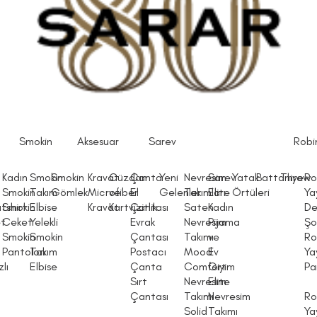
Smokin
Aksesuar
Sarev
Robi
Kadın
Smokin
Smokin
Kravat
Cüzdan
Çanta
Yeni
Nevresim
Sarev
Yatak
Battaniye
Throw
Ro
Smokin
Takım
Gömlek
Microfiber
ve
El
Gelenler
Takımları
Elite
Örtüleri
Ya
tshirt
Smokin
Elbise
Kravat
Kartvizitlik
Çantası
Saten
Kadın
De
et
Ceket
Yelekli
Evrak
Nevresim
Pijama
Şo
Smokin
Smokin
Çantası
Takımı
ve
Ro
Pantolon
Takım
Postacı
Mood
Ev
Ya
lı
Elbise
Çanta
Comfort
Giyim
Pa
Sırt
Nevresim
Elite
Çantası
Takımı
Nevresim
Ro
Solid
Takımı
Ya