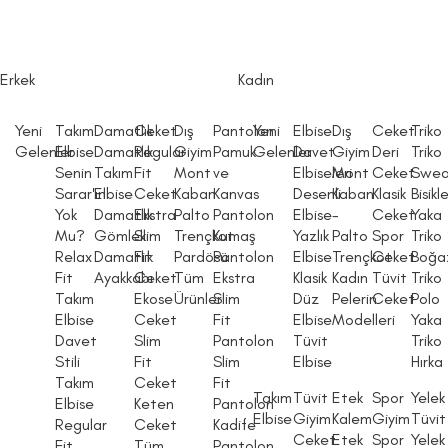
Erkek
Kadın
Yeni
Takım
Damatlık
Ceket
Dış
Pantolon
Yeni
Elbise
Dış
Ceket
Triko
Gelenler
Elbise
Damatlık
Regular
Giyim
Pamuk
Gelenler
Davet
Giyim
Deri
Triko
Senin
Takım
Fit
Mont
ve
Elbiseleri
Mont
Ceket
Swea
Sarar'ın
Elbise
Ceket
Kaban
Kanvas
Desenli
Kaban
Klasik
Bisikl
Yok
Damatlık
Ekstra
Palto
Pantolon
Elbise
-
Ceket
Yaka
Mu?
Gömlek
Slim
Trençkot
Kumaş
Yazlık
Palto
Spor
Triko
Relax
Damatlık
Fit
Pardösü
Pantolon
Elbise
Trençkot
Ceket
Boğaz
Fit
Ayakkabı
Ceket
Tüm
Ekstra
Klasik
Kadın
Tüvit
Triko
Takım
Ekose
Ürünler
Slim
Düz
Pelerin
Ceket
Polo
Elbise
Ceket
Fit
Elbise
Modelleri
Yaka
Davet
Slim
Pantolon
Tüvit
Triko
Stili
Fit
Slim
Elbise
Hırka
Takım
Ceket
Fit
Takım
Tüvit
Etek
Spor
Yelek
Elbise
Keten
Pantolon
Elbise
Giyim
Kalem
Giyim
Tüvit
Regular
Ceket
Kadife
Ceket
Etek
Spor
Yelek
Fit
Tüm
Pantolon