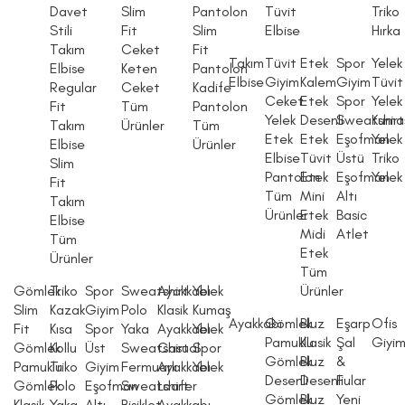
Davet
Slim
Pantolon
Tüvit
Triko
Stili
Fit
Slim
Elbise
Hırka
Takım
Ceket
Fit
Takım
Tüvit
Etek
Spor
Yelek
Elbise
Keten
Pantolon
Elbise
Giyim
Kalem
Giyim
Tüvit
Regular
Ceket
Kadife
Ceket
Etek
Spor
Yelek
Fit
Tüm
Pantolon
Yelek
Desenli
Sweatshirt
Kuma
Takım
Ürünler
Tüm
Etek
Etek
Eşofman
Yelek
Elbise
Ürünler
Elbise
Tüvit
Üstü
Triko
Slim
Pantolon
Etek
Eşofman
Yelek
Fit
Tüm
Mini
Altı
Takım
Ürünler
Etek
Basic
Elbise
Midi
Atlet
Tüm
Etek
Ürünler
Tüm
Gömlek
Triko
Spor
Sweatshirt
Ayakkabı
Yelek
Ürünler
Slim
Kazak
Giyim
Polo
Klasik
Kumaş
Ayakkabı
Gömlek
Bluz
Eşarp
Ofis
Fit
Kısa
Spor
Yaka
Ayakkabı
Yelek
Pamuklu
Klasik
Şal
Giyi
Gömlek
Kollu
Üst
Sweatshirt
Casual
Spor
Gömlek
Bluz
&
Pamuklu
Triko
Giyim
Fermuarlı
Ayakkabı
Yelek
Desenli
Desenli
Fular
Gömlek
Polo
Eşofman
Sweatshirt
Loafer
Gömlek
Bluz
Yeni
Klasik
Yaka
Altı
Bisiklet
Ayakkabı