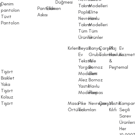
Düğmesi
ş
Denim
Takımı
Modelleri
Pantolon
Eldiven
pantolon
Poplin
Elite
Askısı
Tüvit
Nevresim
Havlu
Pantolon
Takımı
Modelleri
Tüm
Tüm
Ürünler
Ürünler
Kırlent
Beyaz
Banyo
Çarşaf
Plaj
Ev
Ev
Grubu
Takımları
Havlusu
Kozmet
Tekstili
Aile
&
Yorgan
Bornoz
Peştemal
Tişört
Modelleri
Seti
m
Bisiklet
Alez
Bornoz
Yaka
Yastık
Havlu
Tişört
Modelleri
Paspas
Kolsuz
Tişört
Masa
Pike
Nevresim
Çarşaf
Yastık
Kampan
Örtüleri
Takımları
Kılıfı
Seçili
Sarev
Ürünler
Her
10.000