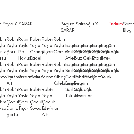
n Yayla X SARAR
Begüm Salihoğlu X
İndirim
Sarar
SARAR
Blog
bin
Robin
Robin
Robin
Robin
Robin
yla
Yayla
Yayla
Yayla
Yayla
Yayla
Begüm
Begüm
Begüm
Begüm
Begüm
niz
Şort
Plaj
Orange
Tişört
Gömlek
Salihoğlu
Salihoğlu
Salihoğlu
Salihoğlu
Salihoğlu
rtu
Havlusu
Padel
Atlet
Bluz
Ceket
Elbise
Etek
bin
Robin
Robin
Robin
Robin
Robin
Begüm
Begüm
Begüm
Begüm
Begüm
yla
Yayla
Yayla
Yayla
Yayla
Yayla
Salihoğlu
Salihoğlu
Salihoğlu
Salihoğlu
Salihoğlu
ntolon
Eşofman
Sweatshirt
Ceket
Mont
Yılbaşı
Gömlek
Pantolon
Pelerin
Şort
Yelek
Altı
Koleksiyonu
Begüm
Begüm
bin
Robin
Robin
Robin
Robin
Salihoğlu
Salihoğlu
yla
Yayla
Yayla
Yayla
Yayla
Tulum
Aksesuar
kım
Çocuk
Çocuk
Çocuk
Çocuk
bise
Deniz
Tişört
Sweatshirt
Eşofman
Şortu
Altı