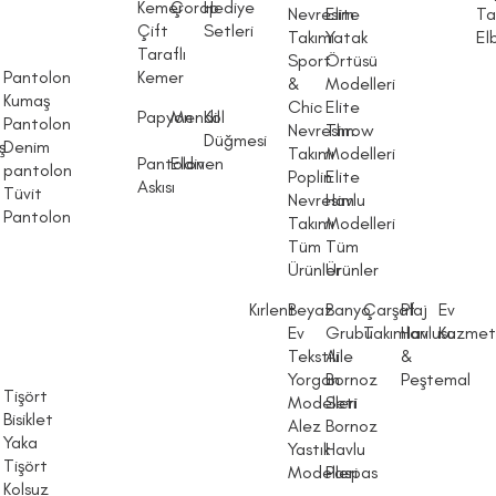
Kemer
Çorap
Hediye
Nevresim
Elite
Ta
Çift
Setleri
Takımı
Yatak
El
Taraflı
Sport
Örtüsü
Pantolon
Kemer
&
Modelleri
Kumaş
Chic
Elite
Papyon
Mendil
Kol
Pantolon
Nevresim
Throw
Düğmesi
ş
Denim
Takımı
Modelleri
Pantolon
Eldiven
pantolon
Poplin
Elite
Askısı
Tüvit
Nevresim
Havlu
Pantolon
Takımı
Modelleri
Tüm
Tüm
Ürünler
Ürünler
Kırlent
Beyaz
Banyo
Çarşaf
Plaj
Ev
Ev
Grubu
Takımları
Havlusu
Kozmet
Tekstili
Aile
&
Yorgan
Bornoz
Peştemal
Tişört
Modelleri
Seti
m
Bisiklet
Alez
Bornoz
Yaka
Yastık
Havlu
Tişört
Modelleri
Paspas
Kolsuz