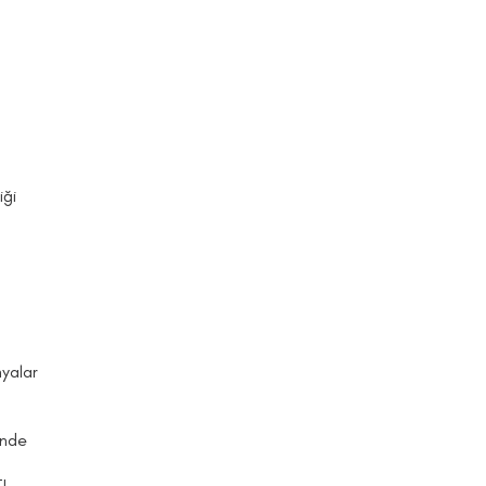
iği
yalar
inde
TL