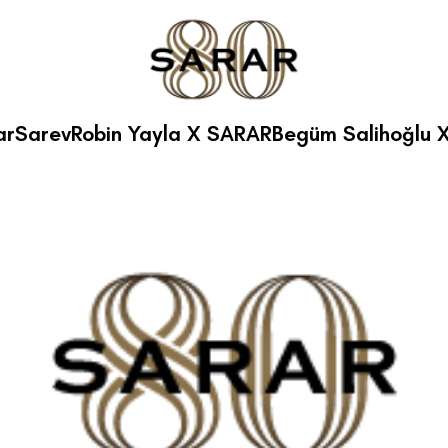
ar
Sarev
Robin Yayla X SARAR
Begüm Salihoğlu 