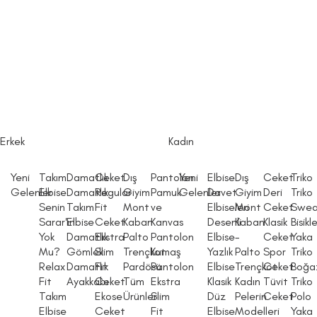
Erkek
Kadın
Yeni
Takım
Damatlık
Ceket
Dış
Pantolon
Yeni
Elbise
Dış
Ceket
Triko
Gelenler
Elbise
Damatlık
Regular
Giyim
Pamuk
Gelenler
Davet
Giyim
Deri
Triko
Senin
Takım
Fit
Mont
ve
Elbiseleri
Mont
Ceket
Swea
Sarar'ın
Elbise
Ceket
Kaban
Kanvas
Desenli
Kaban
Klasik
Bisikl
Yok
Damatlık
Ekstra
Palto
Pantolon
Elbise
-
Ceket
Yaka
Mu?
Gömlek
Slim
Trençkot
Kumaş
Yazlık
Palto
Spor
Triko
Relax
Damatlık
Fit
Pardösü
Pantolon
Elbise
Trençkot
Ceket
Boğaz
Fit
Ayakkabı
Ceket
Tüm
Ekstra
Klasik
Kadın
Tüvit
Triko
Takım
Ekose
Ürünler
Slim
Düz
Pelerin
Ceket
Polo
Elbise
Ceket
Fit
Elbise
Modelleri
Yaka