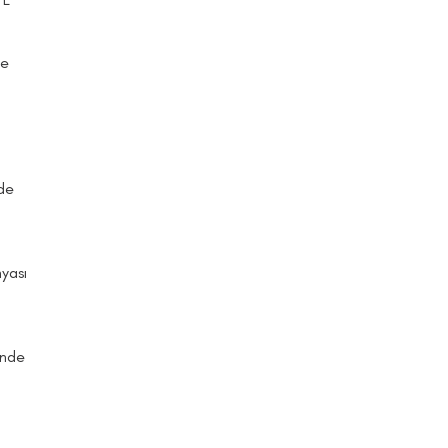
şe
de
yası
inde