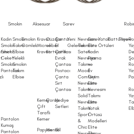
Smokin
Aksesuar
Sarev
Robi
Kadın
Smokin
Smokin
Kravat
Cüzdan
Çanta
Yeni
Nevresim
Sarev
Yatak
Battaniye
Throw
Ro
Smokin
Takım
Gömlek
Microfiber
ve
El
Gelenler
Takımları
Elite
Örtüleri
Ya
tshirt
Smokin
Elbise
Kravat
Kartvizitlik
Çantası
Saten
Kadın
De
et
Ceket
Yelekli
Evrak
Nevresim
Pijama
Şo
Smokin
Smokin
Çantası
Takımı
ve
Ro
Pantolon
Takım
Postacı
Mood
Ev
Ya
lı
Elbise
Çanta
Comfort
Giyim
Pa
Sırt
Nevresim
Elite
Çantası
Takımı
Nevresim
Ro
Solid
Takımı
Ya
Kemer
Çorap
Hediye
Nevresim
Elite
Ta
Çift
Setleri
Takımı
Yatak
El
Taraflı
Sport
Örtüsü
Pantolon
Kemer
&
Modelleri
Kumaş
Chic
Elite
Papyon
Mendil
Kol
Pantolon
Nevresim
Throw