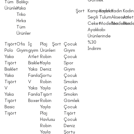
Tüm
Balıkçı
Ürünler
Yaka
Şort
Kampanyalar
Kadın
Kadın
Kadın
Triko
Seçili
Tulum
Aksesuar
Atlet
Hırka
Ceket
Modelleri
Modelleri
Model
Tüm
Ayakkabı
Ürünler
Ürünlerinde
%30
Tişört
Ofis
İç
Plaj
Şort
Çocuk
İndirim
Polo
Giyim
giyim
Ürünleri
Giyim
Yaka
Atlet
Robin
Çocuk
Tişört
Bisiklet
Yayla
Spor
Bisiklet
Yaka
Deniz
Giyim
Yaka
Fanila
Şortu
Çocuk
Tişört
V
Robin
Smokin
V
Yaka
Yayla
Çocuk
Yaka
Fanila
Tişört
Smokin
Tişört
Boxer
Robin
Gömlek
Basic
Yayla
Çocuk
Tişört
Plaj
Tişört
Havlusu
Çocuk
Robin
Deniz
Yayla
Şortu