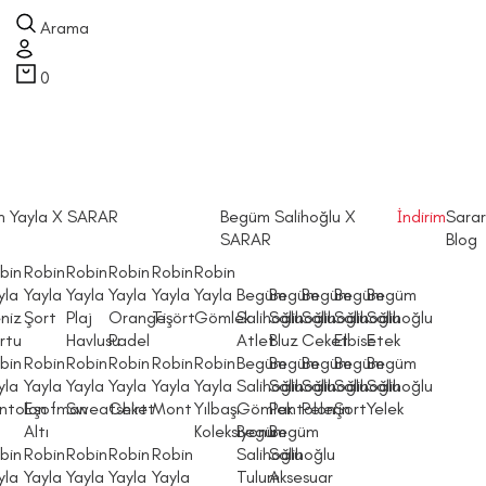
Arama
0
n Yayla X SARAR
Begüm Salihoğlu X
İndirim
Sarar
SARAR
Blog
bin
Robin
Robin
Robin
Robin
Robin
yla
Yayla
Yayla
Yayla
Yayla
Yayla
Begüm
Begüm
Begüm
Begüm
Begüm
niz
Şort
Plaj
Orange
Tişört
Gömlek
Salihoğlu
Salihoğlu
Salihoğlu
Salihoğlu
Salihoğlu
rtu
Havlusu
Padel
Atlet
Bluz
Ceket
Elbise
Etek
bin
Robin
Robin
Robin
Robin
Robin
Begüm
Begüm
Begüm
Begüm
Begüm
yla
Yayla
Yayla
Yayla
Yayla
Yayla
Salihoğlu
Salihoğlu
Salihoğlu
Salihoğlu
Salihoğlu
ntolon
Eşofman
Sweatshirt
Ceket
Mont
Yılbaşı
Gömlek
Pantolon
Pelerin
Şort
Yelek
Altı
Koleksiyonu
Begüm
Begüm
bin
Robin
Robin
Robin
Robin
Salihoğlu
Salihoğlu
yla
Yayla
Yayla
Yayla
Yayla
Tulum
Aksesuar