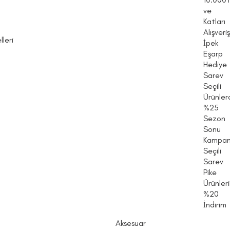
ve
Katları
Alışveri
leri
İpek
Eşarp
Hediye
Sarev
Seçili
Ürünler
%25
Sezon
Sonu
Kampan
Seçili
Sarev
Pike
Ürünler
%20
İndirim
Aksesuar