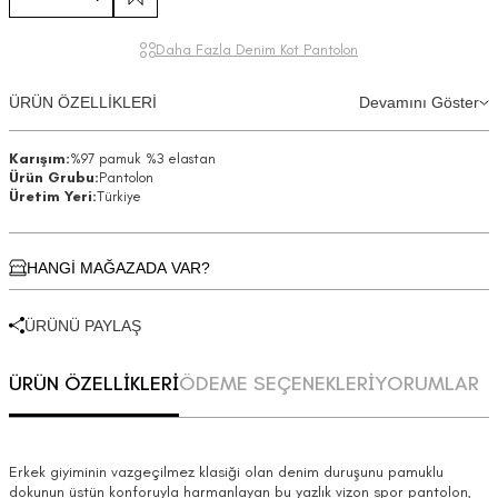
Daha Fazla Denim Kot Pantolon
ÜRÜN ÖZELLİKLERİ
Devamını Göster
Karışım:
%97 pamuk %3 elastan
Ürün Grubu:
Pantolon
Üretim Yeri:
Türkiye
HANGİ MAĞAZADA VAR?
ÜRÜNÜ PAYLAŞ
ÜRÜN ÖZELLİKLERİ
ÖDEME SEÇENEKLERİ
YORUMLAR
Erkek giyiminin vazgeçilmez klasiği olan denim duruşunu pamuklu
dokunun üstün konforuyla harmanlayan bu yazlık vizon spor pantolon,