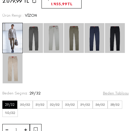
2.079,99
TL
1.455,99
TL
Ürün Rengi :
VİZON
Beden Seçiniz :
29/32
Beden Tablosu
29/32
30/32
31/32
32/32
33/32
34/32
36/32
38/32
40/32