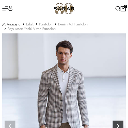
0
Anasayfa
Erkek
Pantolon
Denim Kot Pantolon
Roys Koton Yazlık Vizon Pantolon