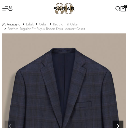
0
Anasayfa
Erkek
Ceket
Regular Fit Ceket
Rexford Regular Fit Büyük Beden Koyu Lacivert Ceket