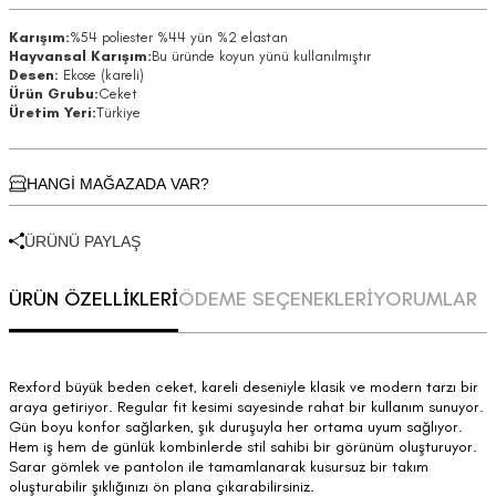
Karışım:
%54 poliester %44 yün %2 elastan
Hayvansal Karışım:
Bu üründe koyun yünü kullanılmıştır
Desen:
Ekose (kareli)
Ürün Grubu:
Ceket
Üretim Yeri:
Türkiye
HANGİ MAĞAZADA VAR?
ÜRÜNÜ PAYLAŞ
ÜRÜN ÖZELLİKLERİ
ÖDEME SEÇENEKLERİ
YORUMLAR
Rexford büyük beden ceket, kareli deseniyle klasik ve modern tarzı bir
araya getiriyor. Regular fit kesimi sayesinde rahat bir kullanım sunuyor.
Gün boyu konfor sağlarken, şık duruşuyla her ortama uyum sağlıyor.
Hem iş hem de günlük kombinlerde stil sahibi bir görünüm oluşturuyor.
Sarar gömlek ve pantolon ile tamamlanarak kusursuz bir takım
oluşturabilir şıklığınızı ön plana çıkarabilirsiniz.