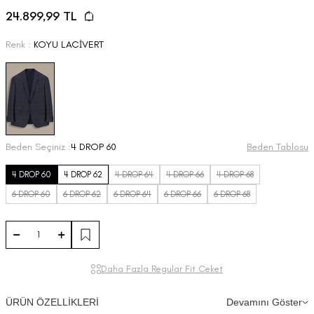
24.899,99
TL
Renk :
KOYU LACİVERT
Beden Seçiniz :
4 DROP 60
Beden Tablosu
4 DROP 60
4 DROP 62
4 DROP 64
4 DROP 66
4 DROP 68
6 DROP 60
6 DROP 62
6 DROP 64
6 DROP 66
6 DROP 68
Daha Fazla Regular Fit Ceket
ÜRÜN ÖZELLİKLERİ
Devamını Göster