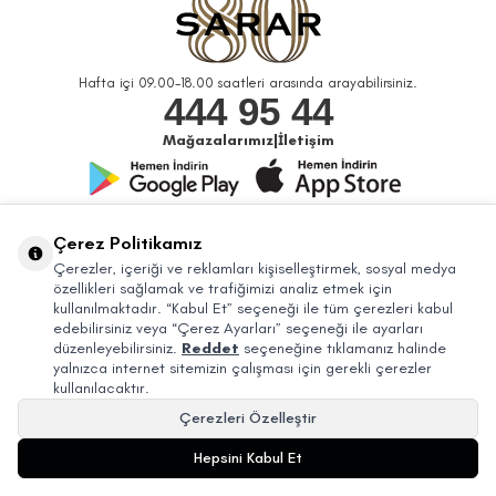
Hafta içi 09.00-18.00 saatleri arasında arayabilirsiniz.
444 95 44
Mağazalarımız
|
İletişim
Bizi Takip Edin
Çerez Politikamız
Çerezler, içeriği ve reklamları kişiselleştirmek, sosyal medya
özellikleri sağlamak ve trafiğimizi analiz etmek için
kullanılmaktadır. “Kabul Et” seçeneği ile tüm çerezleri kabul
edebilirsiniz veya “Çerez Ayarları” seçeneği ile ayarları
düzenleyebilirsiniz.
Reddet
seçeneğine tıklamanız halinde
yalnızca internet sitemizin çalışması için gerekli çerezler
kullanılacaktır.
Çerezleri Özelleştir
© 2026 Sarar Büyük Mağazacılık Tic. A.Ş. Bütün Hakları Saklıdır.
Hepsini Kabul Et
24.899,99
TL
SEPETE EKLE