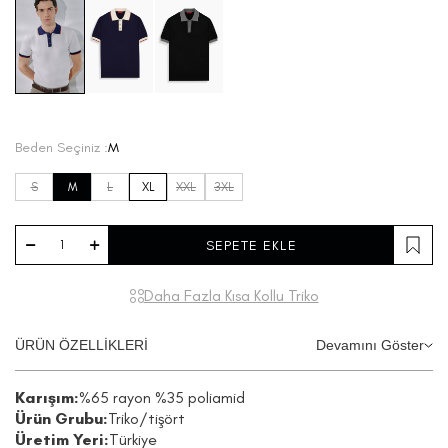
Beden Seçiniz :
M
S
M
L
XL
XXL
3XL
SEPETE EKLE
Daha Fazla Kısa Kollu Triko
ÜRÜN ÖZELLİKLERİ
Devamını Göster
Karışım:
%65 rayon %35 poliamid
Ürün Grubu:
Triko/tişört
Üretim Yeri:
Türkiye