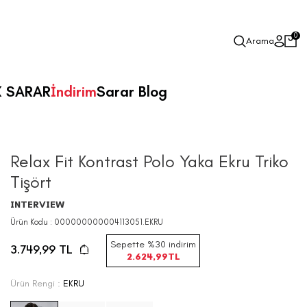
0
Arama
X SARAR
İndirim
Sarar Blog
Relax Fit Kontrast Polo Yaka Ekru Triko
Tişört
INTERVIEW
Ürün Kodu :
000000000004113051.EKRU
Sepette %30 indirim
3.749,99
TL
2.624,99
TL
Ürün Rengi :
EKRU