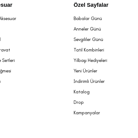
suar
Özel Sayfalar
Aksesuar
Babalar Günü
t
Anneler Günü
l
Sevgililer Günü
ravat
Tatil Kombinleri
 Setleri
Yılbaşı Hediyeleri
üğmesi
Yeni Ürünler
a
İndirimli Ürünler
Katalog
Drop
Kampanyalar