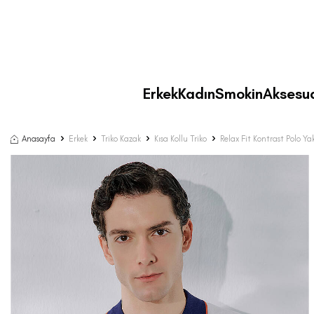
Erkek
Kadın
Smokin
Aksesu
Anasayfa
Erkek
Triko Kazak
Kısa Kollu Triko
Relax Fit Kontrast Polo Ya