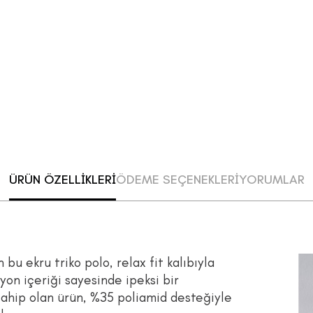
ÜRÜN ÖZELLİKLERİ
ÖDEME SEÇENEKLERİ
YORUMLAR
 bu ekru triko polo, relax fit kalıbıyla
yon içeriği sayesinde ipeksi bir
sahip olan ürün, %35 poliamid desteğiyle