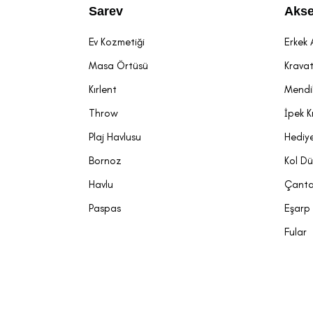
Sarev
Akse
Ev Kozmetiği
Erkek 
Masa Örtüsü
Krava
Kırlent
Mendi
Throw
İpek K
Plaj Havlusu
Hediye
Bornoz
Kol D
Havlu
Çant
Paspas
Eşarp
Fular