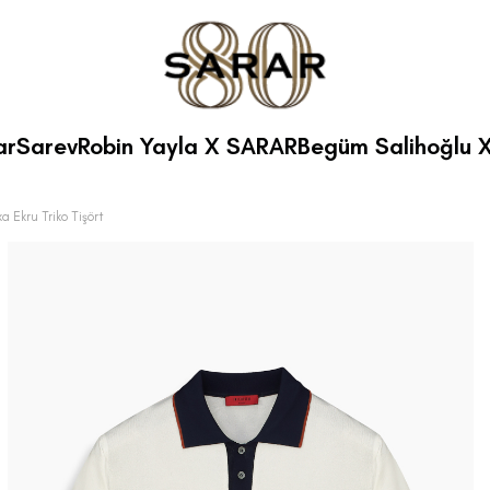
ar
Sarev
Robin Yayla X SARAR
Begüm Salihoğlu 
ka Ekru Triko Tişört