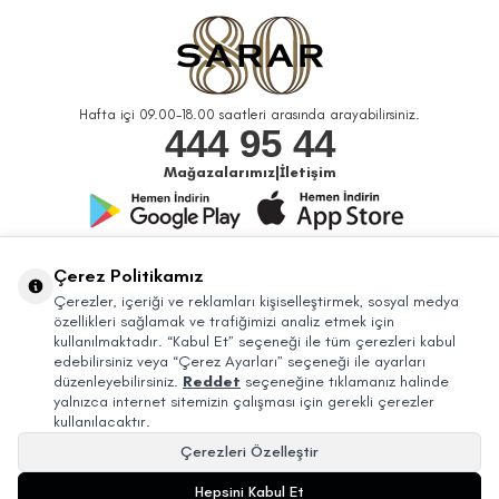
Hafta içi 09.00-18.00 saatleri arasında arayabilirsiniz.
444 95 44
Mağazalarımız
|
İletişim
Bizi Takip Edin
Çerez Politikamız
Çerezler, içeriği ve reklamları kişiselleştirmek, sosyal medya
özellikleri sağlamak ve trafiğimizi analiz etmek için
kullanılmaktadır. “Kabul Et” seçeneği ile tüm çerezleri kabul
edebilirsiniz veya “Çerez Ayarları” seçeneği ile ayarları
düzenleyebilirsiniz.
Reddet
seçeneğine tıklamanız halinde
yalnızca internet sitemizin çalışması için gerekli çerezler
kullanılacaktır.
Çerezleri Özelleştir
© 2026 Sarar Büyük Mağazacılık Tic. A.Ş. Bütün Hakları Saklıdır.
Hepsini Kabul Et