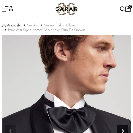
0
Anasayfa
Smokin
Smokin Takım Elbise
Pavalotti Siyah Nomos Sabit Yaka Slim Fit Smokin