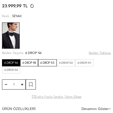
23.999,99
TL
Renk :
SİYAH
Beden Seçiniz :
6 DROP 46
Beden Tablosu
6 DROP 46
6 DROP 48
6 DROP 50
6 DROP 52
6 DROP 54
6 DROP 56
Daha Fazla Smokin Takım Elbise
ÜRÜN ÖZELLİKLERİ
Devamını Göster