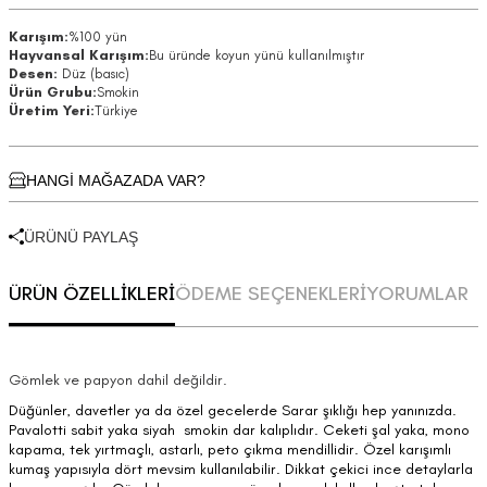
Karışım:
%100 yün
Hayvansal Karışım:
Bu üründe koyun yünü kullanılmıştır
Desen:
Düz (basıc)
Ürün Grubu:
Smokin
Üretim Yeri:
Türkiye
HANGİ MAĞAZADA VAR?
ÜRÜNÜ PAYLAŞ
ÜRÜN ÖZELLİKLERİ
ÖDEME SEÇENEKLERİ
YORUMLAR
Gömlek ve papyon dahil değildir.
Düğünler, davetler ya da özel gecelerde Sarar şıklığı hep yanınızda.
Pavalotti sabit yaka siyah smokin dar kalıplıdır. Ceketi şal yaka, mono
kapama, tek yırtmaçlı, astarlı, peto çıkma mendillidir. Özel karışımlı
kumaş yapısıyla dört mevsim kullanılabilir. Dikkat çekici ince detaylarla