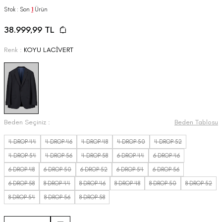
Stok : Son
1
Ürün
38.999,99
TL
Renk :
KOYU LACİVERT
Beden Seçiniz :
Beden Tablosu
4 DROP 44
4 DROP 46
4 DROP 48
4 DROP 50
4 DROP 52
4 DROP 54
4 DROP 56
4 DROP 58
6 DROP 44
6 DROP 46
6 DROP 48
6 DROP 50
6 DROP 52
6 DROP 54
6 DROP 56
6 DROP 58
8 DROP 44
8 DROP 46
8 DROP 48
8 DROP 50
8 DROP 52
8 DROP 54
8 DROP 56
8 DROP 58