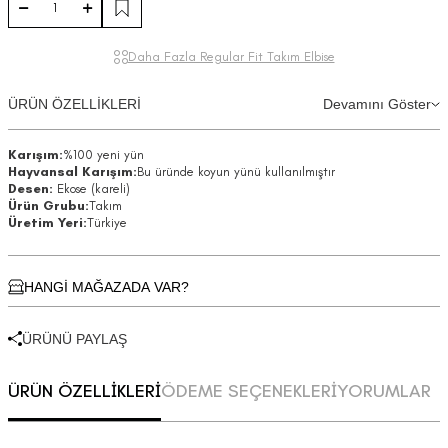
Daha Fazla Regular Fit Takım Elbise
ÜRÜN ÖZELLİKLERİ
Devamını Göster
Karışım:
%100 yeni yün
Hayvansal Karışım:
Bu üründe koyun yünü kullanılmıştır
Desen:
Ekose (kareli)
Ürün Grubu:
Takım
Üretim Yeri:
Türkiye
HANGİ MAĞAZADA VAR?
ÜRÜNÜ PAYLAŞ
ÜRÜN ÖZELLİKLERİ
ÖDEME SEÇENEKLERİ
YORUMLAR