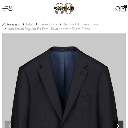
0
Anasayfa
Erkek
Takım Elbise
Regular Fit Takım Elbise
Jam Saxon Regular Fit Kareli Koyu Lacivert Takım Elbise