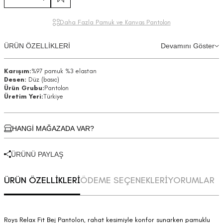
Daha Fazla Pamuk ve Kanvas Pantolon
ÜRÜN ÖZELLİKLERİ
Devamını Göster
Karışım:
%97 pamuk %3 elastan
Desen:
Düz (basıc)
Ürün Grubu:
Pantolon
Üretim Yeri:
Türkiye
HANGİ MAĞAZADA VAR?
ÜRÜNÜ PAYLAŞ
ÜRÜN ÖZELLİKLERİ
ÖDEME SEÇENEKLERİ
YORUMLAR
Roys Relax Fit Bej Pantolon, rahat kesimiyle konfor sunarken pamuklu