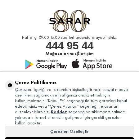
Hafta içi 09.00-18.00 saatleri arasında arayabilirsiniz.
444 95 44
Mağazalarımız
|
İletişim
Bizi Takip Edin
Çerez Politikamız
Çerezler, içeriği ve reklamları kişiselleştirmek, sosyal medya
özellikleri sağlamak ve trafiğimizi analiz etmek için
kullanılmaktadır. “Kabul Et” seçeneği ile tüm çerezleri kabul
edebilirsiniz veya “Çerez Ayarları” seçeneği ile ayarları
düzenleyebilirsiniz.
Reddet
seçeneğine tıklamanız halinde
yalnızca internet sitemizin çalışması için gerekli çerezler
kullanılacaktır.
Çerezleri Özelleştir
© 2026 Sarar Büyük Mağazacılık Tic. A.Ş. Bütün Hakları Saklıdır.