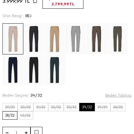
3.999,99
TL
2.799,99
TL
Ürün Rengi :
BEJ
Beden Seçiniz :
34/32
Beden Tablosu
29/32
30/32
31/32
32/32
33/32
34/32
34/34
36/32
38/32
40/32