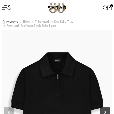
0
Anasayfa
Erkek
Triko Kazak
Kısa Kollu Triko
Fermuarlı Polo Yaka Siyah Triko Tişört