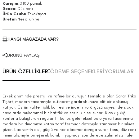
Karışım:
%100 pamuk
Desen:
Düz renk
Ürün Grubu:
Triko/tişört
Üretim Yeri:
Türkiye
HANGİ MAĞAZADA VAR?
ÜRÜNÜ PAYLAŞ
ÜRÜN ÖZELLİKLERİ
ÖDEME SEÇENEKLERİ
YORUMLAR
Erkek giyiminde prestijli ve rafine bir duruşun temsilcisi olan Sarar Triko
Tişört, modern tasarımıyla e-ticaret gardırobunuza elit bir dokunuş
katıyor. Üstün kaliteli iplik kalitesi ve ince triko örgüsü sayesinde sıcak
havalarda mükemmel bir hafiflik ve serinlik hissi sunar. Klasik şıklığı
konforla buluşturan regular fit kalıbı, geleneksel polo yaka tasarımına
modern bir dinamizm katan zarif fermuar detayıyla zamansız bir siluet
çizer. Lacivertin asil, güçlü ve her döneme damga vuran tonu, düz renk
minimalizmiyle birleşerek kombin yapmayı son derece zahmetsiz hale