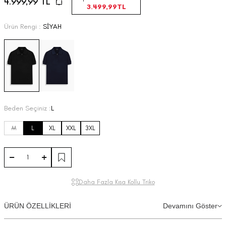
4.999,99
TL
3.499,99
TL
Ürün Rengi :
SİYAH
Beden Seçiniz :
L
M
L
XL
XXL
3XL
Daha Fazla Kısa Kollu Triko
ÜRÜN ÖZELLİKLERİ
Devamını Göster