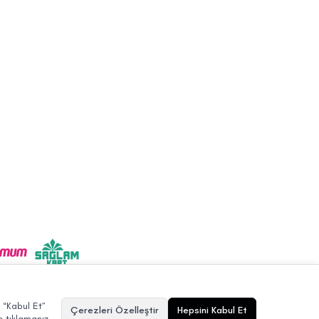
. “Kabul Et”
Çerezleri Özelleştir
Hepsini Kabul Et
 tıklamanız