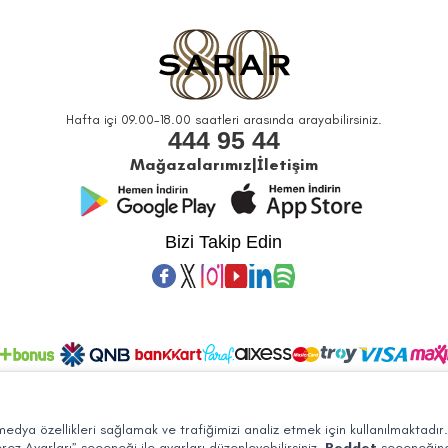
Hafta içi 09.00-18.00 saatleri arasında arayabilirsiniz.
444 95 44
Mağazalarımız
|
İletişim
Bizi Takip Edin
© 2026 Sarar Büyük Mağazacılık Tic. A.Ş. Bütün Hakları Saklıdır.
 medya özellikleri sağlamak ve trafiğimizi analiz etmek için kullanılmaktadır
rez Ayarları” seçeneği ile ayarları düzenleyebilirsiniz.
Reddet
seçeneğine