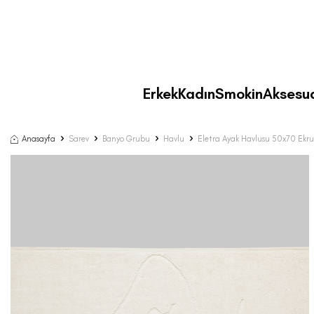
Erkek
Kadın
Smokin
Aksesu
Anasayfa
Sarev
Banyo Grubu
Havlu
Eletra Ayak Havlusu 50x70 Ekru