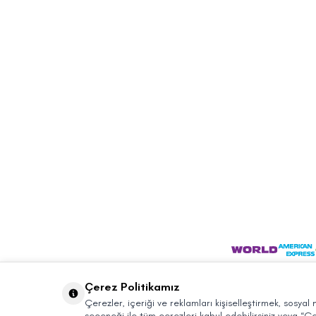
Çerez Politikamız
Çerezler, içeriği ve reklamları kişiselleştirmek, sosyal
seçeneği ile tüm çerezleri kabul edebilirsiniz veya “Çe