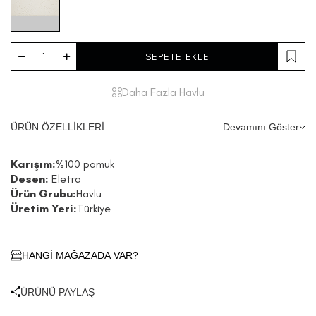
SEPETE EKLE
Daha Fazla Havlu
ÜRÜN ÖZELLİKLERİ
Devamını Göster
Karışım:
%100 pamuk
Desen:
Eletra
Ürün Grubu:
Havlu
Üretim Yeri:
Türkiye
HANGİ MAĞAZADA VAR?
ÜRÜNÜ PAYLAŞ