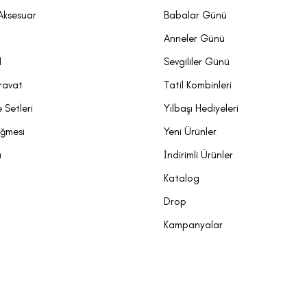
Aksesuar
Babalar Günü
t
Anneler Günü
l
Sevgililer Günü
ravat
Tatil Kombinleri
 Setleri
Yılbaşı Hediyeleri
üğmesi
Yeni Ürünler
a
İndirimli Ürünler
Katalog
Drop
Kampanyalar