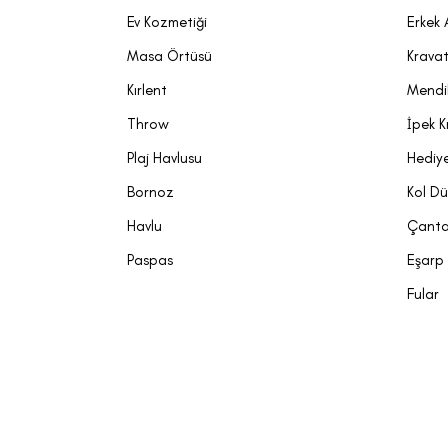
Ev Kozmetiği
Erkek 
Masa Örtüsü
Krava
Kırlent
Mendi
Throw
İpek K
Plaj Havlusu
Hediye
Bornoz
Kol D
Havlu
Çant
Paspas
Eşarp
Fular