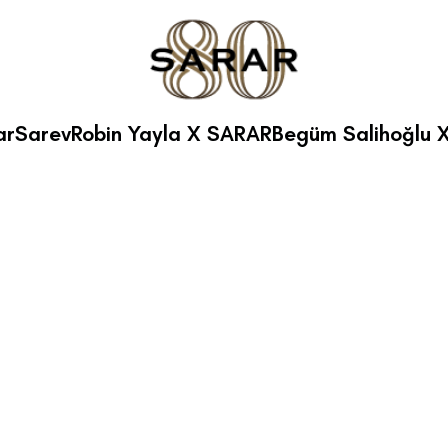
ar
Sarev
Robin Yayla X SARAR
Begüm Salihoğlu 