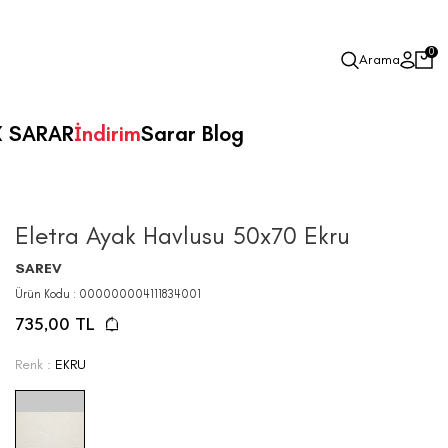
0
Arama
X SARAR
İndirim
Sarar Blog
Eletra Ayak Havlusu 50x70 Ekru
SAREV
Ürün Kodu :
000000004111834001
735,00
TL
Renk :
EKRU