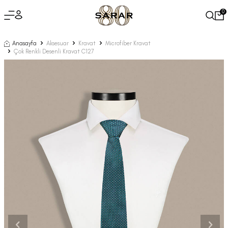
0
Anasayfa
Aksesuar
Kravat
Microfiber Kravat
Çok Renkli Desenli Kravat C127