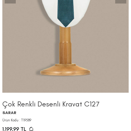
Çok Renkli Desenli Kravat C127
SARAR
Ürün Kodu :
T19589
1.199,99
TL