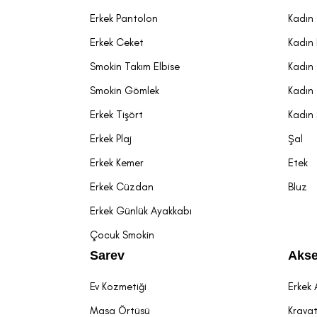
Erkek Pantolon
Kadın
Erkek Ceket
Kadın
Smokin Takım Elbise
Kadın
Smokin Gömlek
Kadın 
Erkek Tişört
Kadın
Erkek Plaj
Şal
Erkek Kemer
Etek
Erkek Cüzdan
Bluz
Erkek Günlük Ayakkabı
Çocuk Smokin
Sarev
Akse
Ev Kozmetiği
Erkek 
Masa Örtüsü
Krava