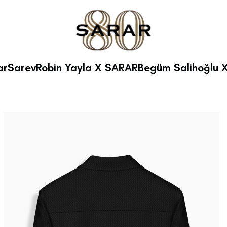
ar
Sarev
Robin Yayla X SARAR
Begüm Salihoğlu 