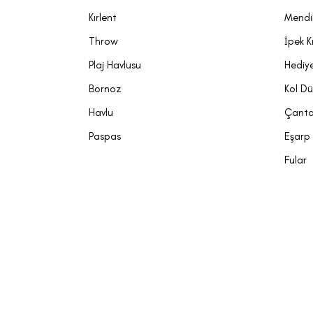
Kırlent
Mendi
Throw
İpek K
Plaj Havlusu
Hediye
Bornoz
Kol D
Havlu
Çant
Paspas
Eşarp
Fular