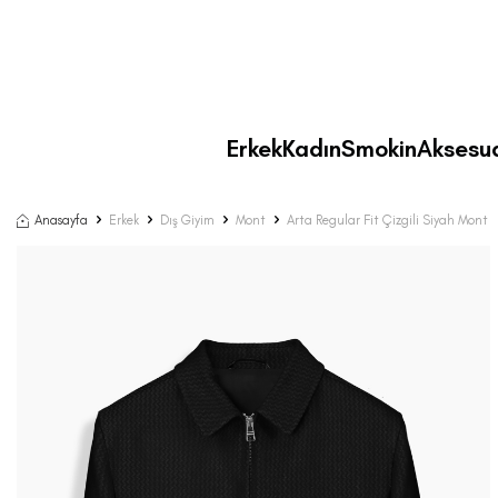
Erkek
Kadın
Smokin
Aksesu
Anasayfa
Erkek
Dış Giyim
Mont
Arta Regular Fit Çizgili Siyah Mont