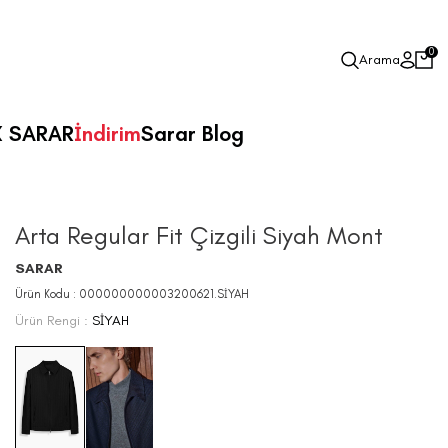
0
Arama
X SARAR
İndirim
Sarar Blog
Arta Regular Fit Çizgili Siyah Mont
SARAR
Ürün Kodu :
000000000003200621.SİYAH
Ürün Rengi :
SİYAH