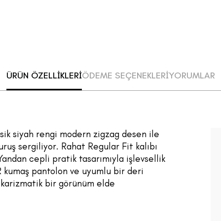
ÜRÜN ÖZELLİKLERİ
ÖDEME SEÇENEKLERİ
YORUMLAR
asik siyah rengi modern zigzag desen ile
uruş sergiliyor. Rahat Regular Fit kalıbı
andan cepli pratik tasarımıyla işlevsellik
R kumaş pantolon ve uyumlu bir deri
e karizmatik bir görünüm elde