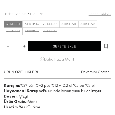
Beden Seçiniz :
6 DROP 44
Beden Tablosu
6 DROP 44
6 DROP 46
6 DROP 48
6 DROP 50
6 DROP 52
6 DROP 54
6 DROP 56
6 DROP 58
SEPETE EKLE
Daha Fazla Mont
ÜRÜN ÖZELLİKLERİ
Devamını Göster
Karışım:
%37 yün %42 pes %12 vı %2 el %5 pa %2 of
Hayvansal Karışım:
Bu üründe koyun yünü kullanılmıştır
Desen:
Çizgili
Ürün Grubu:
Mont
Üretim Yeri:
Türkiye